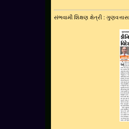
સંભવામી શિક્ષણ ક્ષેત્રી : ગુણવત