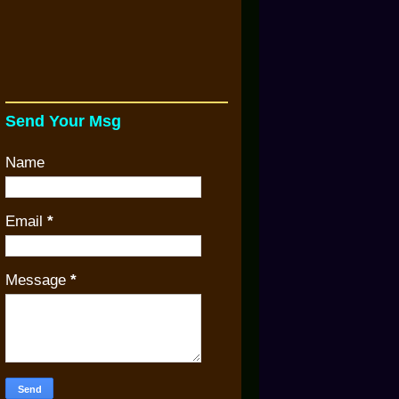
Send Your Msg
Name
Email
*
Message
*