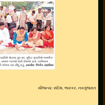
સૌજન્ય: સંદેશ
ભાસ્કર
નવગુજરાત
,
,