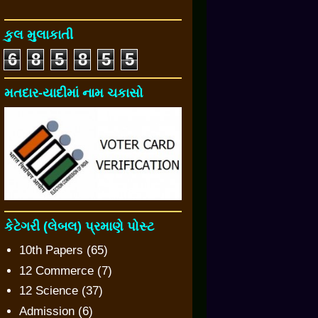
કુલ મુલાકાતી
6
8
5
8
5
5
મતદાર-યાદીમાં નામ ચકાસો
કેટેગરી (લેબલ) પ્રમાણે પોસ્ટ
10th Papers
(65)
12 Commerce
(7)
12 Science
(37)
Admission
(6)