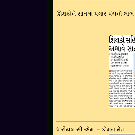
શિક્ષકોને સાતમા પગાર પંચનો લાભ 
ધ રીયલ સી.એમ. – કોમન મેન