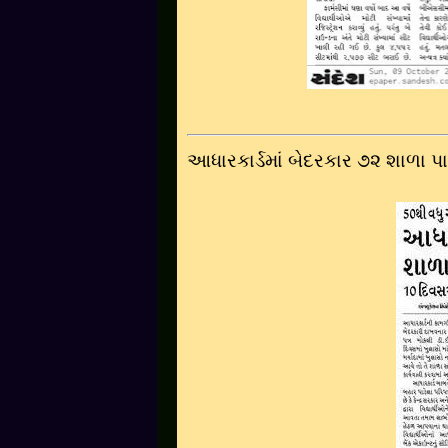
આધારકાર્ડમાં બેદરકાર ૭૨ શાળા પા