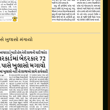
સે ખુલાસો મંગાયો