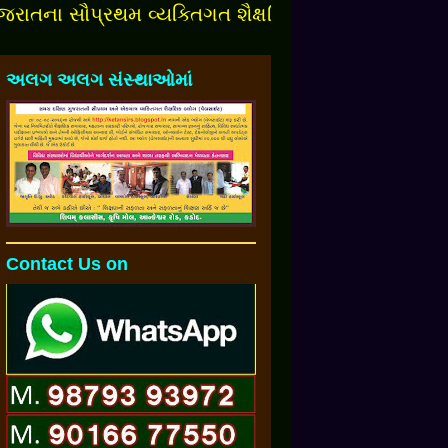
 સૌપ્રથમ વ્યક્તિગત શૈક્ષણિક બ્લોગમાં આપનુંં સ્વાગત છ
અલગ અલગ સંસ્થાઓમાં
Contact Us on