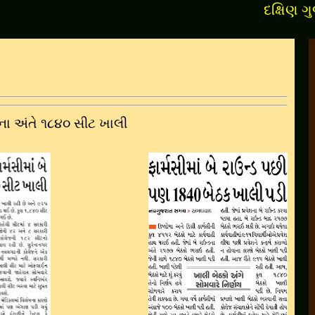
દક્ષિણ ગુજરાતના
ન્ડના અંતે ૧૮૪૦ સીટ ખાલી