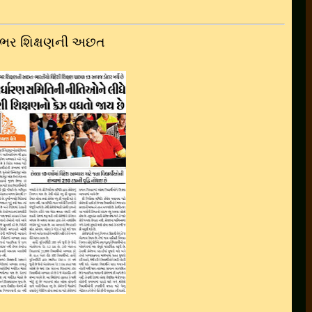
્તાસભર શિક્ષણની અછત