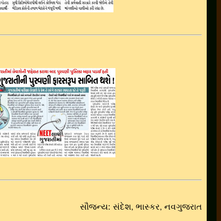
સૌજન્ય: સંદેશ
ભાસ્કર
નવગુજરાત
,
,