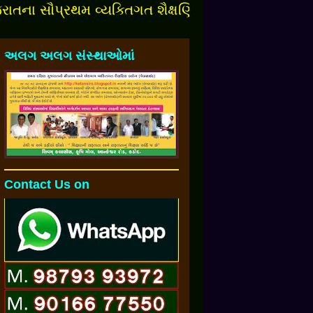
ા સૌપ્રથમ વ્યક્તિગત શૈક્ષણિક બ્લોગમાં આપનુંં સ્વાગત 
અલગ અલગ સંસ્થાઓમાં
Contact Us on