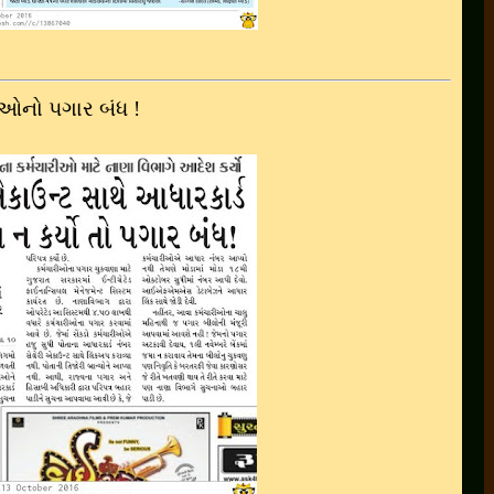
ીઓનો પગાર બંધ !