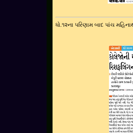
ધો.૧૨ના પરિણામ બાદ પાંચ મહિનાથી