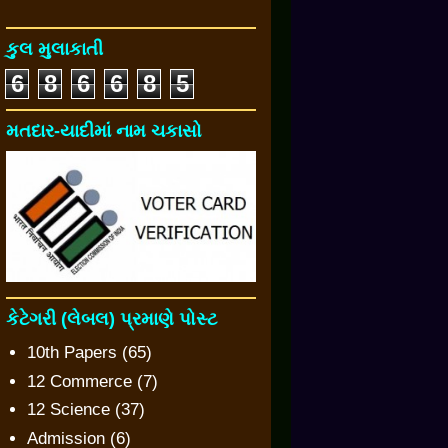
કુલ મુલાકાતી
6
8
6
6
8
5
મતદાર-યાદીમાં નામ ચકાસો
કેટેગરી (લેબલ) પ્રમાણે પોસ્ટ
10th Papers
(65)
12 Commerce
(7)
12 Science
(37)
Admission
(6)