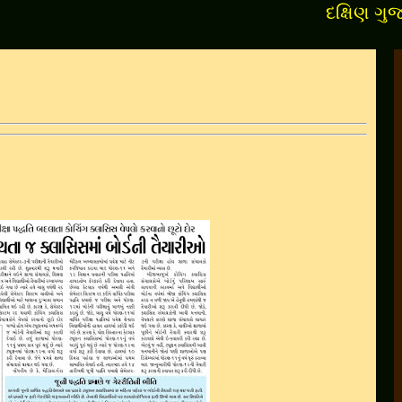
દક્ષિણ ગુજરાતન