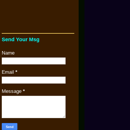
Send Your Msg
Name
Email
*
Message
*