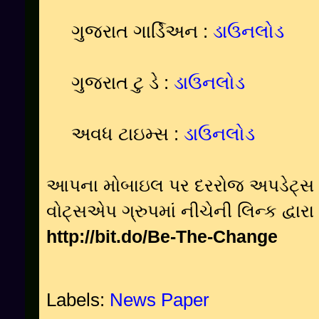
ગુજરાત ગાર્ડિઅન :
ડાઉનલોડ
ગુજરાત ટુ ડે :
ડાઉનલોડ
અવધ ટાઇમ્સ :
ડાઉનલોડ
આપના મોબાઇલ પર દરરોજ અપડેટ્સ મ
વોટ્સએપ ગ્રુપમાં નીચેની લિન્ક દ્વા
http://bit.do/Be-The-Change
Labels:
News Paper