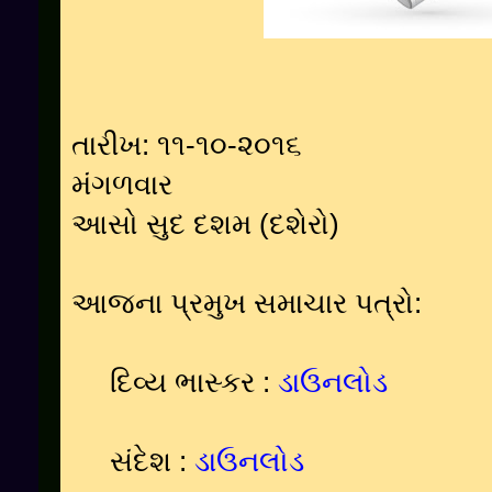
તારીખ: ૧૧-૧૦-૨૦૧૬
મંગળવાર
આસો સુદ દશમ (દશેરો)
આજના પ્રમુખ સમાચાર પત્રો:
દિવ્ય ભાસ્કર :
ડાઉનલોડ
સંદેશ :
ડાઉનલોડ