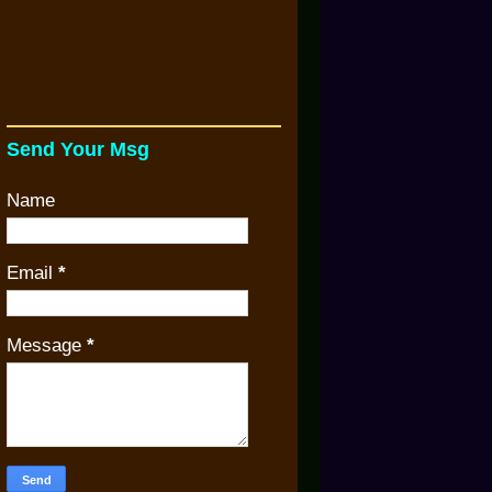
Send Your Msg
Name
Email
*
Message
*