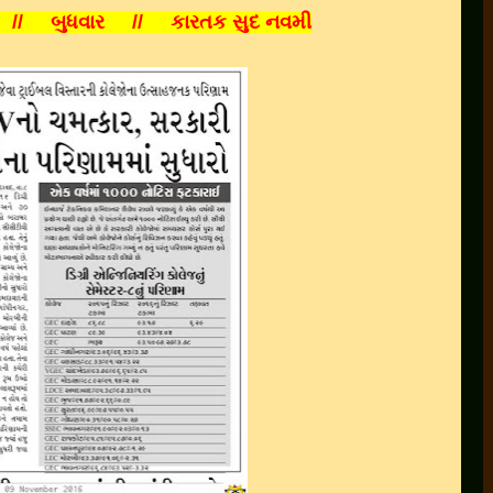
૬ // બુધવાર // કારતક સુદ નવમી