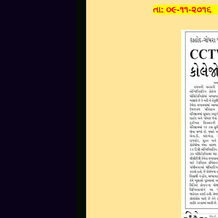
તા: ૦૯-૧૧-૨૦૧