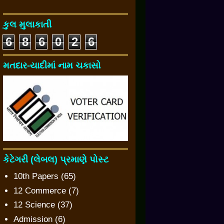
કુલ મુલાકાતી
6
8
6
0
2
6
મતદાર-યાદીમાં નામ ચકાસો
કેટેગરી (લેબલ) પ્રમાણે પોસ્ટ
10th Papers
(65)
12 Commerce
(7)
12 Science
(37)
Admission
(6)