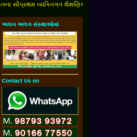
થમ વ્યક્તિગત શૈક્ષણિક બ્લોગમાં આપનુંં સ્વાગત છે.
અલગ અલગ સંસ્થાઓમાં
Contact Us on