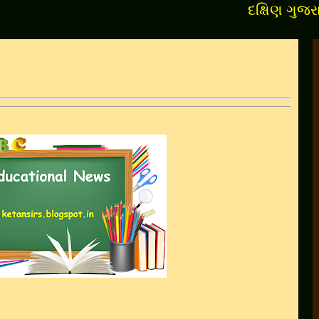
દક્ષિણ ગુજરાતના સૌપ્ર