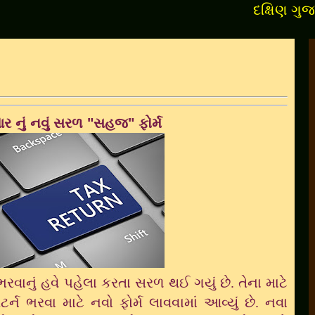
દક્ષિણ ગુજરાતના 
 નું નવું સરળ "સહજ" ફોર્મ
ભરવાનું હવે પહેલા કરતા સરળ થઈ ગયું છે. તેના માટે
ન ભરવા માટે નવો ફોર્મ લાવવામાં આવ્યું છે. નવા