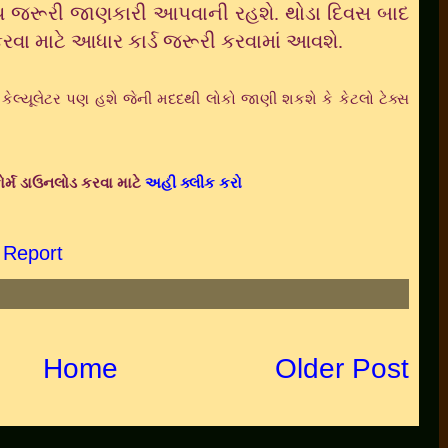
્ય જરૂરી જાણકારી આપવાની રહશે. થોડા દિવસ બાદ
રવા માટે આધાર કાર્ડ જરૂરી કરવામાં આવશે.
્યૂલેટર પણ હશે જેની મદદથી લોકો જાણી શકશે કે કેટલો ટેક્સ
ર્મ ડાઉનલોડ કરવા માટે
અહી ક્લીક કરો
 Report
Home
Older Post