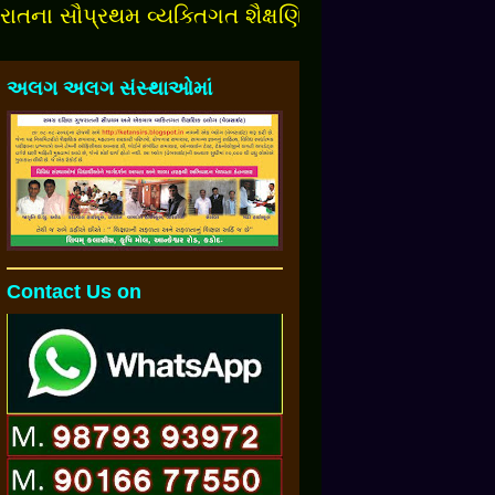
સૌપ્રથમ વ્યક્તિગત શૈક્ષણિક બ્લોગમાં આપનુંં સ્વાગત છે
અલગ અલગ સંસ્થાઓમાં
Contact Us on