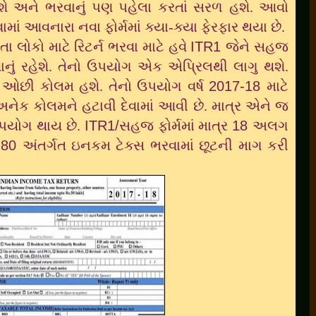
હશે અને ભરવાનું પણ પહેલા કરતાં સરળ હશે. આવો
ાં આવનારા નવા ફોર્મમાં ક્યા-ક્યા ફેરફાર થયા છે.
લોકો માટે રિટર્ન ભરવા માટે હવે
ITR1
જેને સહજ
ાનું રહેશે. તેનો ઉપયોગ એક એપ્રિલથી લાગુ થશે.
તાં ઓછી કોલમ હશે. તેનો ઉપયોગ વર્ષ
2017-18
માટે
અનેક કોલમને હટાવી દેવામાં આવી છે. માત્ર એને જ
 ઉપયોગ થાય છે.
ITR1/
સહજ ફોર્મમાં માત્ર
18
અલગ
ન
80
અંતર્ગત ઇનકમ ટેક્સ ભરવામાં છૂટની માગ કરી