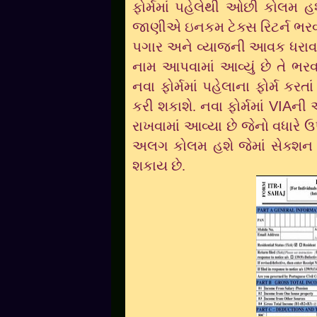
ફોર્મમાં પહેલેથી ઓછી કોલમ 
જાણીએ ઇનકમ ટેક્સ રિટર્ન ભરવામ
પગાર અને વ્યાજની આવક ધરાવતા 
નામ આપવામાં આવ્યું છે તે ભરવ
નવા ફોર્મમાં પહેલાના ફોર્મ કર
કરી શકાશે. નવા ફોર્મમાં
VIA
ની 
રાખવામાં આવ્યા છે જેનો વધારે
અલગ કોલમ હશે જેમાં સેક્શ
શકાય છે.