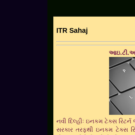
ITR Sahaj
આઇ.ટી.આર
નવી દિલ્હીઃ ઇનકમ ટેક્સ રિટર્ન 
સરકાર તરફથી ઇનકમ ટેક્સ રિટર્