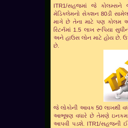
ITR1/
સહજમાં જે કોલમ્સને 
મેડિક્લેમનો સેક્શન
80
ડી સામે
માગે છે તેના માટે પણ કોલમ
રિટર્નમાં
1.5
લાખ રૂપિયા સુધ
અને હાઉસ લોન માટે હોય છે. ઉ
છે.
જે લોકોની આવક
50
લાખથી વધ
આભૂષણ વધારે છે તેમણે ઇનકમ 
આપવી પડશે.
ITR1/
સહજની ઈ