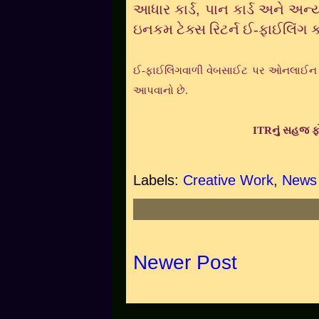
આધાર કાર્ડ
,
પાન કાર્ડ અને અન
ઇનકમ ટેક્સ રિટર્ન ઈ-ફાઈલિંગ ક
ઈ-ફાઈલિંગવાળી વેબસાઈટ પર ઓનલાઈન કેલ
આપવાનો છે.
ITRનું સહજ ફો
Labels:
Creative Work
,
News
Newer Post