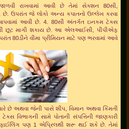
જાળવી રાખવામાં આવી છે તેમાં સેક્શન
80
સી
,
લ છે. ઉપરાંત જે લોકો અન્ય કપાતનો ઉલ્લેખ કરવા
 આપવામાં આવી છે.
4. 80
સી અંતર્ગત ઇનકમ ટેક્સ
ીની છૂટ માગી શકાય છે. આ એલઆઈસી
,
પીપીએફ
પરાંત
80
ડીને વીમા પ્રીમિયન માટે પણ ભરવામાં આવે
ારે છે અથવા જેની પાસે શીપ
,
વિમાન અથવા કિંમતી
ટેક્સ વિભાગની સામે પોતાની સંપત્તિની જાણકારી
ફાઈલિંગ પણ
1
એપ્રિલથી શરૂ થઈ શકે છે. તેમાં