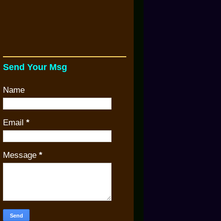
Send Your Msg
Name
Email
*
Message
*