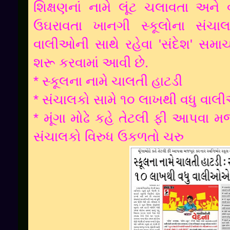
શિક્ષણનાં નામે લૂંટ ચલાવતા અને
ઉઘરાવતા ખાનગી સ્કૂલોના સંચાલ
વાલીઓની સાથે રહેવા 'સંદેશ' સમા
શરૂ કરવામાં આવી છે.
* સ્કૂલના નામે ચાલતી હાટડી
* સંચાલકો સામે ૧૦ લાખથી વધુ વાલ
* મૂંગા મોઢે કહે તેટલી ફી આપવા મજ
સંચાલકો વિરુધ ઉકળતો ચરુ