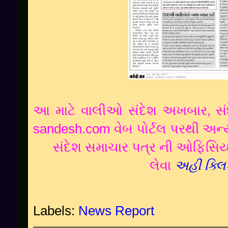
આ માટે વાલીઓ સંદેશ અખબાર, સંદ
sandesh.com વેબ પોર્ટલ પરથી અન્ય
સંદેશ સમાચાર પત્ર ની ઓફિસિ
લેવા
અહી ક્લિ
Labels:
News Report