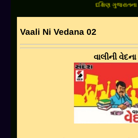
દક્ષિણ ગુજરાતના સૌપ્
Vaali Ni Vedana 02
વાલીની વેદના