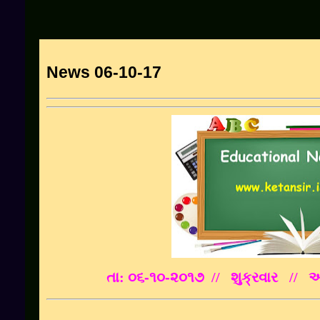
News 06-10-17
તા: ૦૬
-૧૦-૨૦૧૭
// શુક્રવાર
// આસ