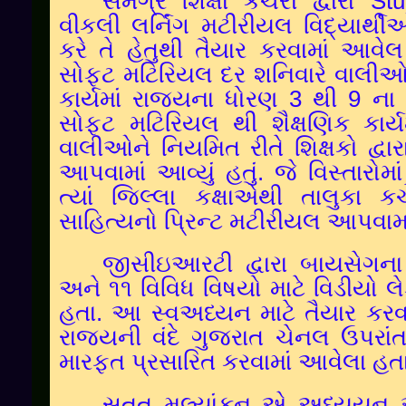
સમગ્ર શિક્ષા કચેરી દ્વારા
Stu
વીકલી લર્નિંગ મટીરીયલ વિદ્યાર્થી
કરે તે હેતુથી તૈયાર કરવામાં આવેલ
સોફ્ટ મટિરિયલ દર શનિવારે વાલીઓ
કાર્યમાં રાજ્યના ધોરણ
3
થી
9
ના
સોફ્ટ મટિરિયલ થી શૈક્ષણિક કાર્
વાલીઓને નિયમિત રીતે શિક્ષકો દ્વારા
આપવામાં આવ્યું હતું. જે વિસ્તારોમ
ત્યાં જિલ્લા કક્ષાએથી તાલુકા ક
સાહિત્યનો પ્રિન્ટ મટીરીયલ આપવામ
જીસીઇઆરટી દ્વારા બાયસેગન
અને ૧૧ વિવિધ વિષયો માટે વિડીયો લે
હતા. આ સ્વઅધ્યન માટે તૈયાર કરવામ
રાજ્યની વંદે ગુજરાત ચેનલ ઉપરાં
મારફત પ્રસારિત કરવામાં આવેલા હતા
સતત મૂલ્યાંકન એ અધ્યયન અ