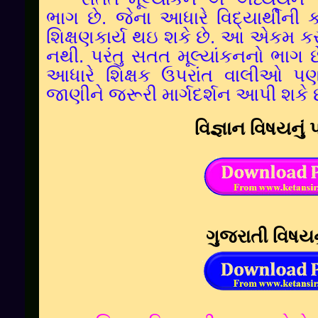
ભાગ છે.
જેના આધારે વિદ્યાર્થીન
શિક્ષણકાર્ય થઇ શકે છે. આ
એકમ કસો
નથી.
પરંતુ સતત મૂલ્યાંકનનો ભાગ
આધારે શિક્ષક ઉપરાંત વાલીઓ પ
જાણીને જરૂરી માર્ગદર્શન આપી શકે છ
વિજ્ઞાન વિષયનું પ
ગુજરાતી વિષયનું