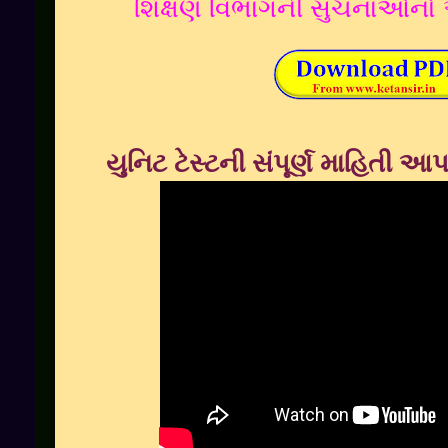
શિક્ષણ વિભાગની સુચનાઓનો
યુનિટ ટેસ્ટની સંપૂર્ણ માહિત