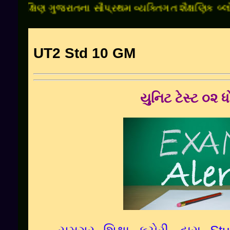
દક્ષિણ ગુજરાતના સૌપ્રથમ વ્યક્તિગત શૈક્ષણિક બ્લોગમાં
UT2 Std 10 GM
યુનિટ ટેસ્ટ ૦૨ 