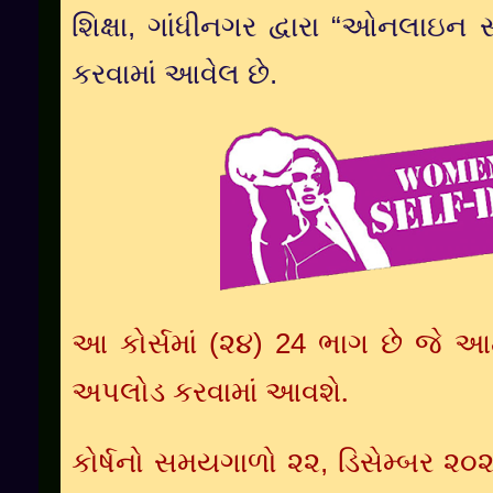
શિક્ષા
,
ગાંધીનગર
દ્વારા
“
ઓનલાઇન
સ
કરવામાં
આવેલ
છે
.
આ
કોર્સમાં
(૨૪)
24
ભાગ
છે
જે
આ
.
અપલોડ
કરવામાં
આવશે
કોર્ષનો સમયગાળો ૨૨,
ડિસેમ્બર
૨૦