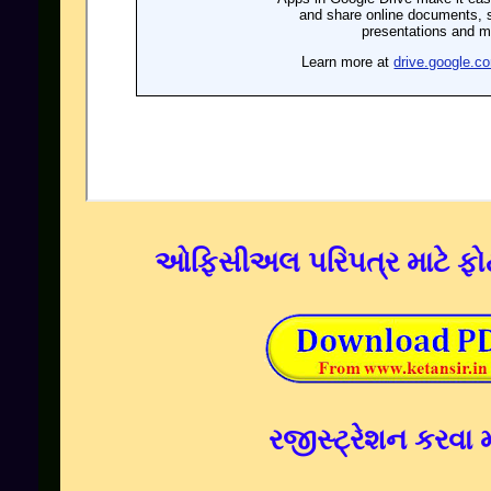
ઓફિસીઅલ પરિપત્ર માટે ફોટ
રજીસ્ટ્રેશન કરવા મ