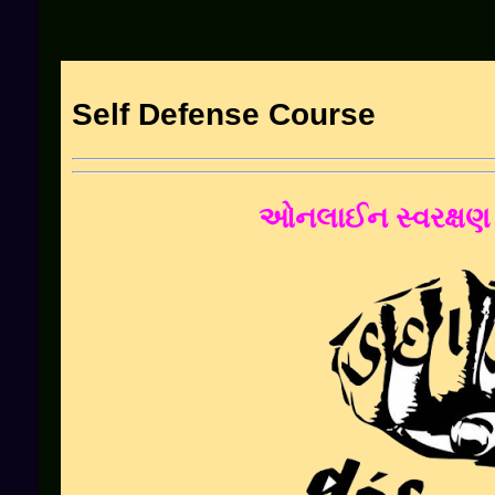
Self Defense Course
ઓનલાઈન સ્વરક્ષણ ત