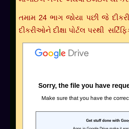
તમામ
24
ભાગ
જોયા
પછી
જે
દીક
દીકરીઓને
દીક્ષા
પોર્ટલ
પરથી
સર્ટિફિ