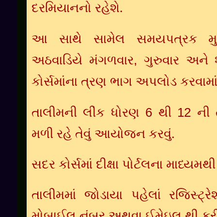
.
દરમિયાનનો
રહેશે
આ
સાથે
સામેલ
સમયપત્રક
મ
અઠવાડિયે
મંગળવાર
,
ગુરુવાર
અને
કોર્સમાંના
ત્રણ
ભાગ
અપલોડ
કરવામા
તાલીમની
લીંક
ધોરણ
6
થી
12
ની
.
મળી
રહે
તેવું
આયોજન
કરવું
સદર
કોર્સમાં
દીક્ષા
પોર્ટલના
માધ્યમથી
તાલીમમાં
જોડાયા
પહેલાં
રજિસ્ટ્ર
મોબાઈલ
નંબર
અથવા
ઈમેઇલ
થી
કર