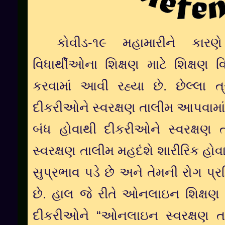
કોવીડ-૧૯
મહા
મારીને
કારણે
વિધાર્થીઓના
શિક્ષણ
માટે
શિક્ષણ
વ
કરવામાં
આવી
રહ્યા
છે
.
છેલ્લા
ત
દીકરીઓને
સ્વરક્ષણ
તાલીમ
આપવામાં
બંધ
હોવાથી
દીકરીઓને
સ્વરક્ષણ
સ્વરક્ષણ
તાલીમ
મહદંશે
શારીરિક
હોવ
સુ
પ્રભાવ
પડે
છે
અને
તેમની
રોગ
પ્ર
છે
.
હાલ
જે
રીતે
ઓનલાઇન
શિક્ષણ
દીકરીઓને
“
ઓનલાઇન
સ્વરક્ષણ
ત