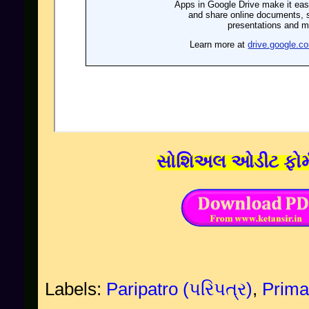
સોશિઅલ ઓડીટ ફોર્મ
Labels:
Paripatro (પરિપત્ર)
,
Prima