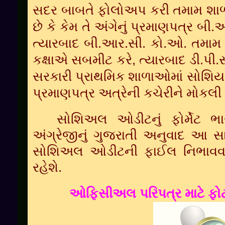
સદર
બાબતે
ફોલો
અપ
કરી
તમામ
શાળ
છે
કે
કેમ
તે
અંગે
નું
પ્રમાણપત્ર
બી
.
ત્યારબાદ
બી
.
આર
.
સી
.
કો
.ઓ.
તમામ
કક્ષાએ
સબમીટ
કરે
,
ત્યારબાદ
ડી.પી.
સરકારી
પ્રાથમિક
શાળાઓમાં
સોશિ
પ્રમાણપત્ર
અત્રેની
કચેરીને
મોકલી
સોશિઅલ ઓડીટનું ફોર્મેટ ભા
અંગ્રેજીનું ગુજરાતી અનુવાદ આ સા
સોશિઅલ ઓડીટની ફાઈલ નિભાવવા
રહેશે.
ઓફિસીઅલ પરિપત્ર માટે ફોટો