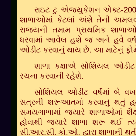
રાઇટ
ટુ
એજ્યુકેશન
એક્ટ
-
20
શાળાઓમાં
કેટલાં અંશે
તેની
અમલવ
રાજ્યની
તમામ
પ્રાથમિક
શાળાઓમ
ધરવામાં
આવેલ
હશે
જ
અને
હવે
વર્
ઓડીટ
કરવાનું
થાય
છે
.
આ
માટેનું
ફોર્
શાળા
કક્ષાએ
સોશિયલ
ઓડીટ
રચના
કરવાની
રહેશે
.
સોશિયલ
ઓડીટ
વર્ષમાં
બે
વખ
સત્રની
શરૂઆતમાં
કરવાનું
થતું
હત
સમયગાળામાં
જ્યારે
શાળાઓમાં
શૈ
હોવાથી
જ્યારે
શાળા
શરૂ
થઈ
ત્ય
.
.
.
સી
આર
સી
કો
.ઓ.
દ્વારા
શાળાની
થત