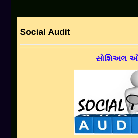
Social Audit
સોશિઅલ ઓ