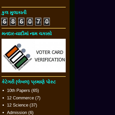
કુલ મુલાકાતી
6
8
6
0
7
0
મતદાર-યાદીમાં નામ ચકાસો
કેટેગરી (લેબલ) પ્રમાણે પોસ્ટ
10th Papers
(65)
12 Commerce
(7)
12 Science
(37)
Admission
(6)