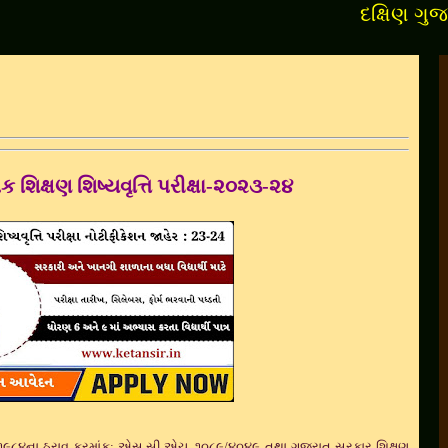
દક્ષિણ ગુજરાતના 
 શિક્ષણ શિષ્યવૃત્તિ પરીક્ષા-૨૦૨૩-૨૪
/૧૯૮૪ના ઠરાવ ક્રમાંક: એસ.સી.એચ. ૧૦૮૯/૪૦૪૯ તથા ગુજરાત સરકાર શિક્ષણ