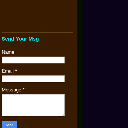
Send Your Msg
Name
Email
*
Message
*