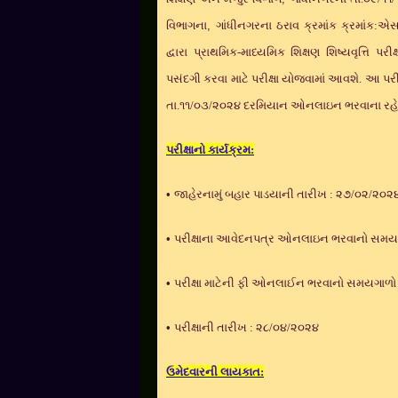
વિભાગના
,
ગાંધીનગરના ઠરાવ ક્રમાંક ક્રમાંક:એ
દ્વારા પ્રાથમિક-માધ્યમિક શિક્ષણ શિષ્યવૃત્તિ પર
પસંદગી કરવા માટે પરીક્ષા યોજવામાં આવશે. આ પરી
તા.૧૧/૦૩/૨૦૨૪ દરમિયાન ઓનલાઇન ભરવાના રહેશ
પરીક્ષાનો કાર્યક્રમ:
•
જાહેરનામું બહાર પાડયાની તારીખ : ૨૭/૦૨/૨૦૨
•
પરીક્ષાના આવેદનપત્ર ઓનલાઇન ભરવાનો સમયગા
•
પરીક્ષા માટેની ફી ઓનલાઈન ભરવાનો સમયગાળો 
•
પરીક્ષાની તારીખ : ૨૮/૦૪/૨૦૨૪
ઉમેદવારની લાયકાત: