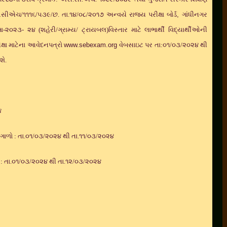
સસીએચ/૧૧૧૬/૫૩૯/છ. તા.૧૪/૦૮/૨૦૧૭ અન્વયે રાજ્ય પરીક્ષા બોર્ડ
,
ગાંધીનગર
ીક્ષા-૨૦૨૩- ૨૪ (શહેરી/ગ્રામ્ય/ ટ્રાયબલ)વિસ્તાર માટે લાભાર્થી વિદ્યાર્થીઓની
ક્ષા માટેના આવેદનપત્રો
www.sebexam.org
વેબસાઇટ પર તા:૦૧/૦૩/૨૦૨૪ થી
ે.
૪
ળો : તા.૦૧/૦૩/૨૦૨૪ થી તા.૧૧/૦૩/૨૦૨૪
: તા.૦૧/૦૩/૨૦૨૪ થી તા.૧૨/૦૩/૨૦૨૪