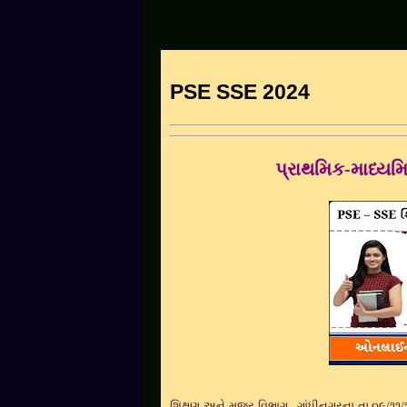
PSE SSE 2024
પ્રાથમિક-માધ્યમિક
શિક્ષણ અને મજુર વિભાગ
,
ગાંધીનગરના તા.૦૯/૧૧