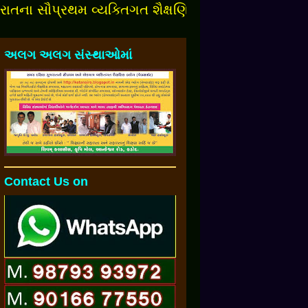
સૌપ્રથમ વ્યક્તિગત શૈક્ષણિક બ્લોગમાં આપનુંં સ્વાગત છે
અલગ અલગ સંસ્થાઓમાં
Contact Us on