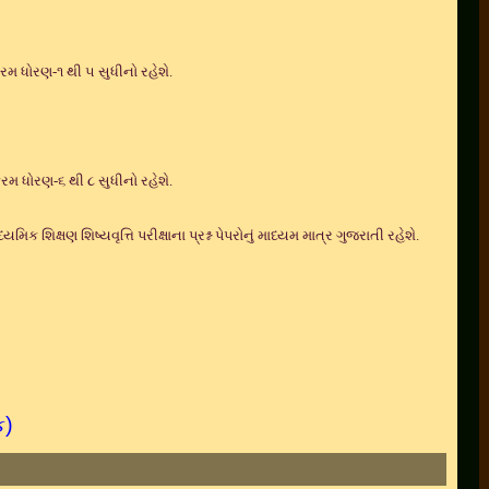
ક્રમ ધોરણ-૧ થી ૫ સુધીનો રહેશે.
ક્રમ ધોરણ-૬ થી ૮ સુધીનો રહેશે.
્યમિક શિક્ષણ શિષ્યવૃત્તિ પરીક્ષાના પ્રશ્ન પેપરોનું માધ્યમ માત્ર ગુજરાતી રહેશે.
ક)