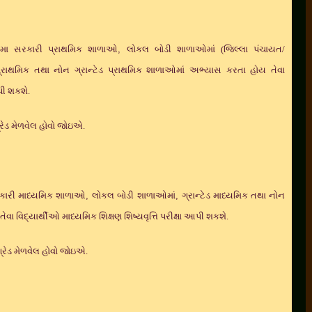
- ૬ મા સરકારી પ્રાથમિક શાળાઓ
,
લોકલ બોડી શાળાઓમાં (જિલ્લા પંચાયત/
પ્રાથમિક તથા નોન ગ્રાન્ટેડ પ્રાથમિક શાળાઓમાં અભ્યાસ કરતા હોય તેવા
આપી શકશે.
રેડ મેળવેલ હોવો જોઇએ.
ં સરકારી માધ્યમિક શાળાઓ
,
લોકલ બોડી શાળાઓમાં
,
ગ્રાન્ટેડ માધ્યમિક તથા નોન
વા વિદ્યાર્થીઓ માધ્યમિક શિક્ષણ શિષ્યવૃત્તિ પરીક્ષા આપી શકશે.
્રેડ મેળવેલ હોવો જોઇએ.