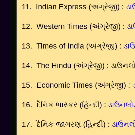
11.
Indian Express (
અંગ્રેજી
)
:
ડા
12.
Western Times (
અંગ્રેજી
)
:
ડ
13.
Times of India (
અંગ્રેજી
)
:
ડા
14.
The Hindu (
અંગ્રેજી
)
:
ડાઉનલ
15. Economic Times
(
અંગ્રેજી
)
:
16.
દૈનિક ભાસ્કર (હિન્દી) :
ડાઉનલો
17.
દૈનિક જાગરણ
(હિન્દી) :
ડાઉનલ