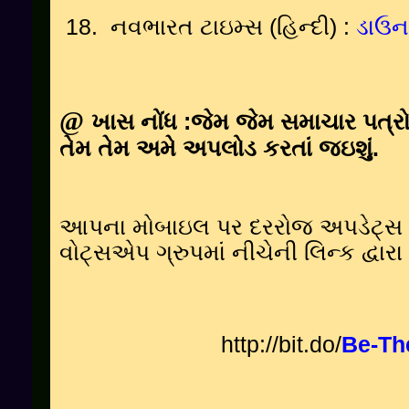
18.
નવભારત ટાઇમ્સ
(હિન્દી) :
ડાઉન
@
ખાસ નોંધ
:
જેમ જેમ સમાચાર પત્રો
તેમ તેમ અમે અપલોડ કરતાં જઇશું
.
આપના મોબાઇલ પર દરરોજ અપડેટ્સ મ
વોટ્સએપ ગ્રુપમાં નીચેની લિન્ક દ્વ
http://bit.do/
Be-Th