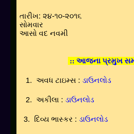
તારીખ: ૨૪-૧૦-૨૦૧૬
સોમવાર
આસો વદ નવમી
::
આજના પ્રમુખ સમા
1.
અવધ ટાઇમ્સ
:
ડાઉનલોડ
2.
અકીલા
:
ડાઉનલોડ
3.
દિવ્ય ભાસ્કર
:
ડાઉનલોડ