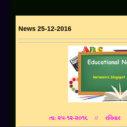
News 25-12-2016
તા: ૨૫-૧૨-૨૦૧૬ // રવિવાર