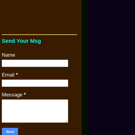
Send Your Msg
Name
Email
*
Message
*