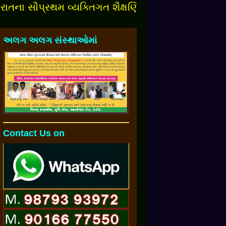
સૌપ્રથમ વ્યક્તિગત શૈક્ષણિક બ્લોગમાં આપનુંં સ્વાગત છે
અલગ અલગ સંસ્થાઓમાં
Contact Us on