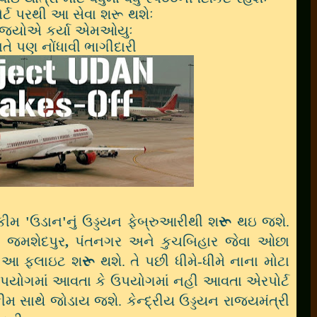
ર્ટ પરથી આ સેવા શરૂ થશેઃ
ાજયોએ કર્યા એમઓયુઃ
તે પણ નોંધાવી
ભાગીદારી
્કીમ
'
ઉડાન
'
નું ઉડ્ડયન ફેબ્રુઆરીથી શ
રૂ
થઇ જશે.
,
જમશેદપુર
,
પંતનગર અને કુચબિહાર જેવા ઓછા
ી આ ફલાઇટ શ
રૂ
થશે.
તે પછી ધીમે-ધીમે નાના મોટા
યોગમાં આવતા કે
ઉપયોગમાં નહી આવતા એરપોર્ટ
ીમ સાથે જોડાય જશે.
કેન્દ્રીય ઉડ્ડયન રાજયમંત્રી