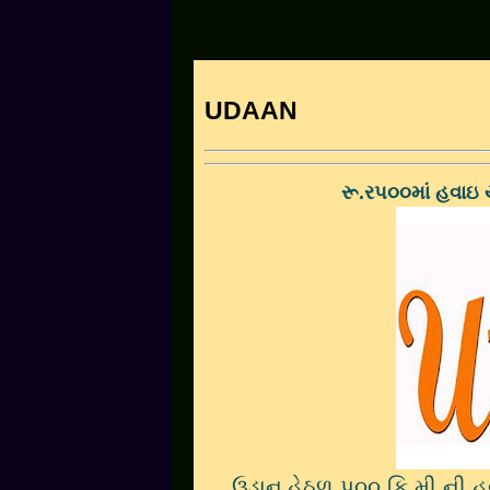
UDAAN
રૂ.રપ૦૦માં હવાઇ 
ઉડાન
હેઠળ પ૦૦ કિ.મી.ની હવા