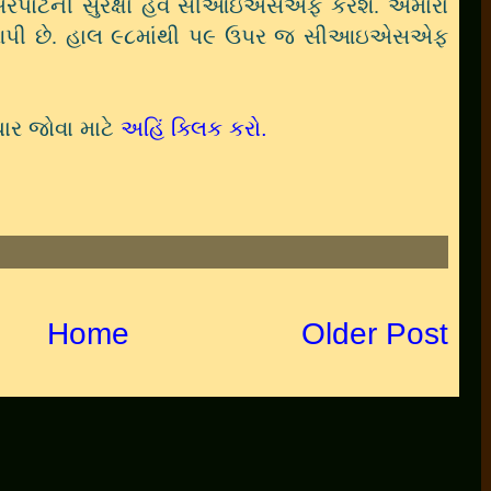
 એરપોર્ટની સુરક્ષા હવે સીઆઇએસએફ કરશે. અમારા
રી આપી છે. હાલ ૯૮માંથી પ૯ ઉપર જ સીઆઇએસએફ
ર જોવા માટે
અહિં ક્લિક કરો.
Home
Older Post