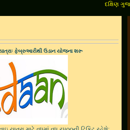
દક્ષિણ ગુજરાતના 
યાત્રાઃ ફેબ્રુઆરીથી ઉડાન યોજના શરૂ
ઇ યાત્રા માટે વધુમાં વધુ રપ૦૦ની ટિકિટ રહેશેઃ