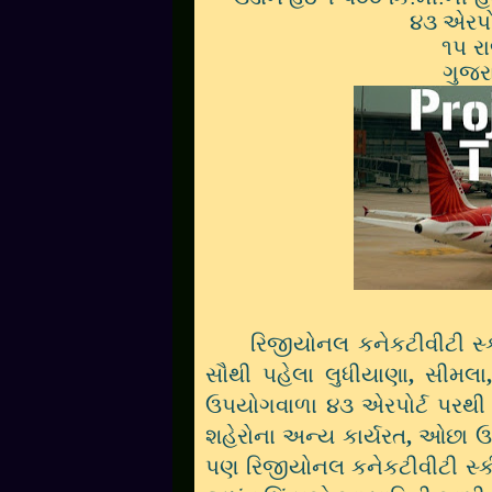
૪૩
એરપો
૧પ ર
ગુજરા
રિજીયોનલ કનેકટીવીટી સ
સૌથી પહેલા લુધીયાણા
,
સીમલા
ઉપયોગવાળા ૪૩ એરપોર્ટ પરથ
શહેરોના અન્ય કાર્યરત
,
ઓછા ઉપ
પણ રિજીયોનલ કનેકટીવીટી સ્ક