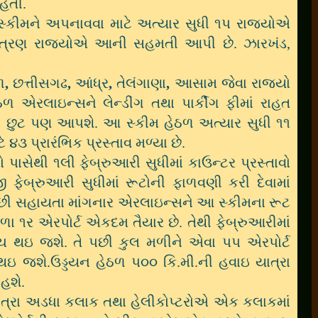
હતી.
્કીમને અપનાવવા માટે અત્યાર સુધી ૧પ રાજયોએ
છે. ત્રણ રાજયોએ આની સહમતી આપી છે. ઝારખંડ,
ળ
,
છત્તીસગઢ
,
આંધ્ર
,
તેલંગાણા
,
આસામ
જેવા રાજયો
 એરલાઇન્સને લેન્ડીંગ તથા પાર્કીંગ
ફીમાં રાહત
ાં છુટ પણ આપશે. આ સ્કીમ હેઠળ અત્યાર સુધી ૧૧
૪૩ પ્રારંભિક પ્રસ્તાવ મળ્યા છે.
થી ૧લી ફેબ્રુઆરી સુધીમાં કાઉન્ટર પ્રસ્તાવો
ી ફેબ્રુઆરી સુધીમાં રૂટોની ફાળવણી કરી દેવામાં
ી સહાયતા માંગનાર એરલાઇન્સને આ સ્કીમના રૂટ
 ૧ર એરપોર્ટ એકદમ તૈયાર છે. તેથી ફેબ્રુઆરીમાં
ન્ચ થઇ જશે. તે પછી કુલ મળીને એવા પપ એરપોર્ટ
 જશે.ઉડ્ડયન હેઠળ પ૦૦ કિ.મી.ની હવાઇ યાત્રા
 હશે.
્રા અડધા કલાક તથા હેલીકોપ્ટરોએ એક કલાકમાં