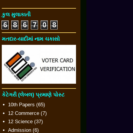
કુલ મુલાકાતી
6
8
6
7
0
8
મતદાર-યાદીમાં નામ ચકાસો
કેટેગરી (લેબલ) પ્રમાણે પોસ્ટ
10th Papers
(65)
12 Commerce
(7)
12 Science
(37)
Admission
(6)