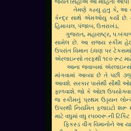
જયંત સિંહાએ આ માહિતી આપી 
તેમણે
કહ્યુ હતુ કે
,
આ સ
કેન્દ્ર સાથે એમઓયુ કર્યા 
હિમાચલ, પંજાબ, ઉત્તરાખંડ,
ગુજરાત
,
મહારાષ્ટ્ર
,
પ.બંગા
સામેલ છે. આ રાજય સ્કીમ હેઠળ
ઉપરાંત વિમાન ઇંધણ પર ટેકસમ
એરલાઇન્સો તરફથી ૧૯૦ રૂટ માટે 
આના જવાબમાં એરલાઇન્સો પાસે
માંગવામાં આવ્યા છે તે પછી ૩જ
આવશે. સરકાર પાસેથી સૌથી ઓછ
ફાળવાશે. જો કે ઓછા ઉપયોગવાળા
જ સ્કીમનું પ્રથમ ઉડ્ડયન લો
ઉપરથી નિયમિત ફલાઇટો શરૂ થઇ
માટે વધુમાં વધુ રપ૦૦રૂ.ની ટિકિટ
ફિકસ્ડ વીંગ વિમાનોને આ યાત