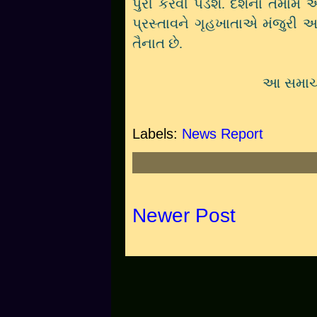
પુરી કરવી પડશે. દેશના તમામ
પ્રસ્તાવને ગૃહખાતાએ મંજુ
તૈનાત છે.
આ સમાચા
Labels:
News Report
Newer Post