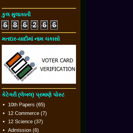
કુલ મુલાકાતી
6
8
6
2
6
6
મતદાર-યાદીમાં નામ ચકાસો
કેટેગરી (લેબલ) પ્રમાણે પોસ્ટ
10th Papers
(65)
12 Commerce
(7)
12 Science
(37)
Admission
(6)