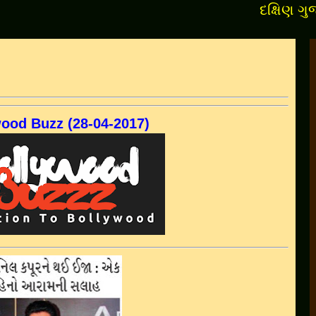
દક્ષિણ ગુજરાતના
ood Buzz (28-04-2017)