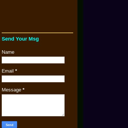
Send Your Msg
Name
Email
*
Message
*