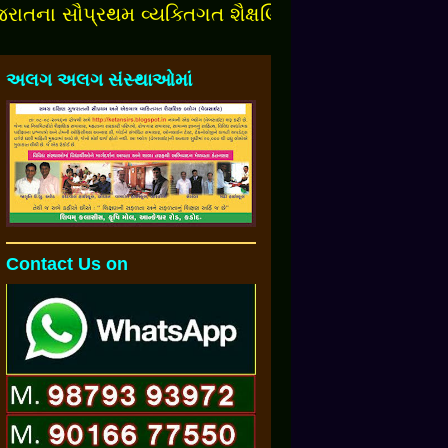
 સૌપ્રથમ વ્યક્તિગત શૈક્ષણિક બ્લોગમાં આપનુંં સ્વાગત છ
અલગ અલગ સંસ્થાઓમાં
Contact Us on