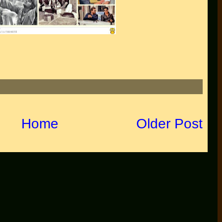
Home
Older Post