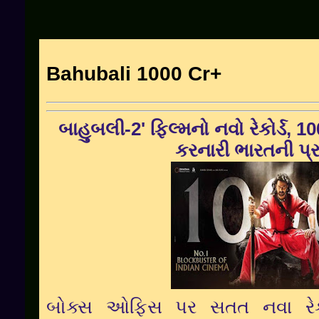
Bahubali 1000 Cr+
બાહુબલી-
2'
ફિલ્મનો નવો રેકોર્ડ
, 1
કરનારી ભારતની પ્
બોક્સ ઓફિસ પર સતત નવા રેક