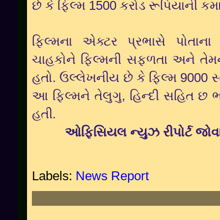
છે કે ફિલ્મ
1500
કરોડ રૂપિયાની કમા
ફિલ્મના એક્ટર પ્રભાસે પોતાના
ચાહકોને ફિલ્મની સફળતા અને તેમન
હતો. ઉલ્લેખનીય છે કે ફિલ્મ
9000
સ
આ ફિલ્મને તેલુગુ
,
હિન્દી સહિત છ ભ
હતી.
ઓફિસિયલ ન્યુઝ રીપોર્ટ જોવા
Labels:
News Report