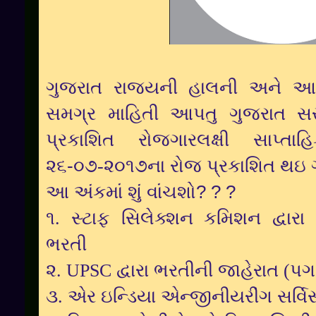
ગુજરાત રાજ્યની હાલની અને આ
સમગ્ર માહિતી આપતુ ગુજરાત સરકા
પ્રકાશિત રોજગારલક્ષી સાપ્તાહ
૨૬
-
૦૭
-૨૦૧૭ના રોજ પ્રકાશિત થઇ 
આ અંકમાં શું વાંચશો
? ? ?
૧. સ્ટાફ સિલેક્શન કમિશન દ્વારા
ભરતી
૨. UPSC દ્વારા ભરતીની જાહેરાત (પ
૩. એર ઇન્ડિયા એન્જીનીયરીંગ સર્વિસ 