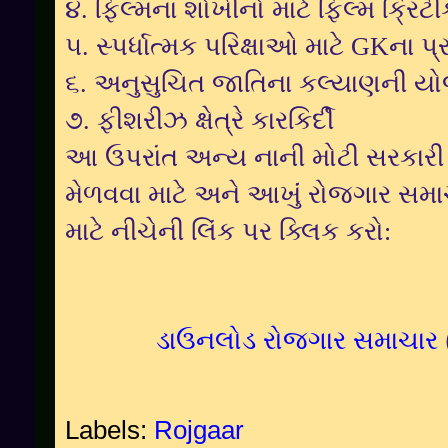
૪. ફિલ્મના શોખીનો માટે ફિલ્મ ક્રિટીક
૫. સ્પર્ધાત્મક પરિક્ષાઓ માટે GKના પ્રશ
૬. અનુસુચિત જાતિના કલ્યાણની 
૭. ફીશરીઝ ક્ષેત્રે કારકિર્દી
આ ઉપરાંત અન્ય નાની મોટી
સરકારી
મેળવવા માટે અને આખુંં રોજગાર સમા
માટે નીચેની લિંક પર ક્લિક કરો:
ડાઉનલોડ રોજગાર સમાચાર
Labels:
Rojgaar