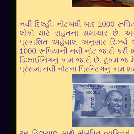
નવી દિલ્હીઃ નોટબંધી બાદ
1000
રૂપિ
લોકો માટે રાહતના સમાચાર છે. અ
પ્રકાશિત અહેવાલ અનુસાર રિઝર્વ બ
1000
રૂપિયાની નવી નોટ જારી કરી શ
ડિઝાઈનિંગનું કામ જારી છે. ટૂંકમં જ મ
પ્રેસમાં નવી નોટના પ્રિન્ટિંગનું કામ
આ હિલચાલ સાથે સંબંધિત વ્યક્તિનું ક