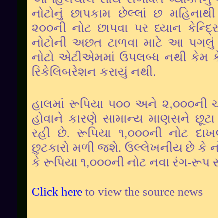
નોટોનું છાપકામ છેલ્લાં છ મહિનાથી
૨૦૦ની નોટ છાપવા પર ધ્યાન કેન્દ્ર
નોટોની અછત ટાળવા માટે આ પગલું ભ
નોટો એટીએમમાં ઉપલબ્ધ નથી કેમ ક
રિકેલિબરેશન કરાયું નથી.
હાલમાં રૂપિયા ૫૦૦ અને ૨
,
૦૦૦ની ચ
હોવાને કારણે સામાન્ય માણસને છૂટા 
રહી છે. રૂપિયા ૧
,
૦૦૦ની નોટ દાખ
છુટકારો મળી જશે. ઉલ્લેખનીય છે કે નોટ
કે રૂપિયા ૧
,
૦૦૦ની નોટ નવા રંગ-રૂપ સ
Click here
to view the source news