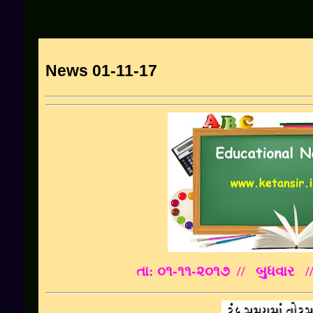
News 01-11-17
તા: ૦૧
-૧૧-૨૦૧૭
// બુધવાર
/