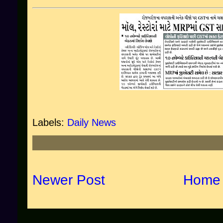
Labels:
Daily News
Newer Post
Home