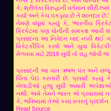
1
નંબર
વિકેટકીપર
છે
અમે
વારંવાર
આ
,
કે
શ્રીલંકા
વિરુદ્ધની
વર્તમાન
સીરીઝમાં
.
’
કર્યા
અને
કેચ
પકડ્યા
છે
તે
શાનદાર
છે
, ‘
તેમણે
વધૂમાં
કહ્યું
કે
ભારતીય
ક્રિકે
ક્રિકેટમાં
પણ
ધોનીની
સમકક્ષ
આવી
શ
પ્રસાદના
આ
નિવેદન
બાદ
નક્કી
થઈ
ગય
વિકેટકીપિંગ
કરશે
અને
યુવા
વિકેટકીપ
2019
મેળવવા
માટે
સુધી
તો
રાહ
જોવી
જ
પ્રસાદની
આ
વાત
ઋષભ
પંત
અને
સંજૂ
.
ચિંતા
પેદા
કરનારી
છે
પ્રસાદે
કહ્યું
કે
ખેલાડીઓ
હજુ
સુધી
અમારી
અપેક્ષા
.
નથી
અમે
તેમને
ભારત
એ
પ્રવાસમાં
ત
,
કે
ભવિષ્યમાં
તેઓ
કયા
સ્તરનું
પ્રદર્શન
Read Source