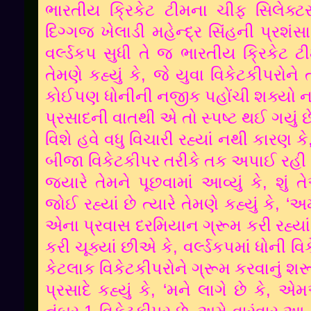
ભારતીય
ક્રિકેટ
ટીમના
ચીફ
સિલેક્ટ
દિગ્ગજ
ખેલાડી
મહેન્દ્ર
સિંહની
પ્રશંસા
વર્લ્ડકપ
સુધી
તે
જ
ભારતીય
ક્રિકેટ
ટ
,
તેમણે
કહ્યું
કે
જે
યુવા
વિકેટકીપરોને
કોઈપણ
ધોનીની
નજીક
પહોંચી
શક્યો
ન
પ્રસાદની
વાતથી
એ
તો
સ્પષ્ટ
થઈ
ગયું
છ
વિશે
હવે
વધુ
વિચારી
રહ્યાં
નથી
કારણ
કે
બીજા
વિકેટકીપર
તરીકે
તક
અપાઈ
રહી
,
જ્યારે
તેમને
પૂછવામાં
આવ્યું
કે
શું
ત
, ‘
જોઈ
રહ્યાં
છે
ત્યારે
તેમણે
કહ્યું
કે
અમ
એના
પ્રવાસ
દરમિયાન
ગ્રૂમ
કરી
રહ્યાં
,
કરી
ચૂક્યાં
છીએ
કે
વર્લ્ડકપમાં
ધોની
વિ
કેટલાક
વિકેટકીપરોને
ગ્રૂમ
કરવાનું
શર
, ‘
,
પ્રસાદે
કહ્યું
કે
મને
લાગે
છે
કે
એમ
.