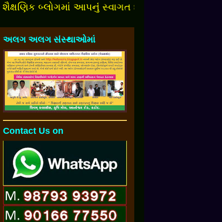
બ્લોગમાં આપનુંં સ્વાગત છે.
અલગ અલગ સંસ્થાઓમાં
Contact Us on