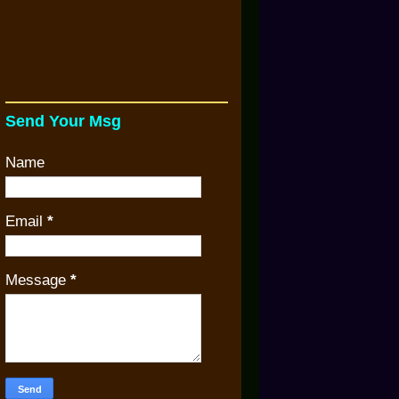
Send Your Msg
Name
Email
*
Message
*