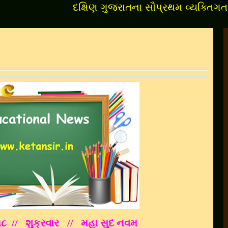
દક્ષિણ ગુજરાતના સૌપ્રથમ વ્યક્તિગત શૈક્ષણિક 
૧૮
// શુક્રવાર
// મહા સુદ નવમ