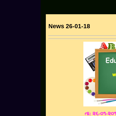
News 26-01-18
તા: ૨૬
-૦૧-૨૦