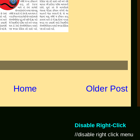
Home
Older Post
Disable Right-Click
//disable right click menu