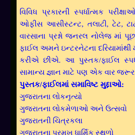
વિવિધ પ્રકારની સ્પર્ધાત્મક પરીક્ષ
ઓફીસ આસીસ્ટન્ટ, તલાટી, ટેટ, ટાટ 
વારસાના પ્રશ્નો જનરલ નોલેજ માં પૂછ
ફાઈલ અમને ઇન્ટરનેટના દરિયામાંથી 
કરીએ છીએ. આ પુસ્તક/ફાઈલ સ્પર્ધ
સામાન્ય જ્ઞાન માટે પણ એક વાર જર
પુસ્તક/ફાઈલમાં સમાવિષ્ટ મુદ્દાઓ:
ગુજરાતના લોકનૃત્યો
ગુજરાતના લોકમેળાઓ અને ઉત્સવો
ગુજરાતની ચિત્રકલા
ગુજરાતના પ્રમુખ ધાર્મિક સ્થળો