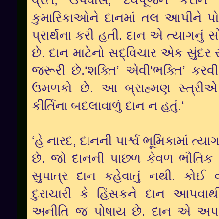
વ્રત, ઉપવાસ, દેવપૂજન કરીન
કુમારિકાઓને દાનમાં તલ આપીને પો
પ્રાર્થના કરી હતી. દાન એ ત્યાગનું 
છે. દાન માટેનો સદ્વિચાર એક સુંદર સ
જરૂરી છે.‘શક્તિ’ એવી‘ભક્તિ’ ક
ઉમળકો છે. આ બ્રાહ્મણ સ્ત્રીએ સુપ
કીર્તિના બદલાવાળું દાન ન હતું.‘
‘હે નારદ, દાનની પાર્શ્વ ભૂમિકામાં ત
છે. જો દાનની પાછળ કેવળ ભૌતિક સ
સુપાત્ર દાન કહેવાતું નથી. કોઈ વ
દુરાચારી કે હિંસકને દાન આપવાથ
અનીતિ જ પોષાય છે. દાન એ અપર