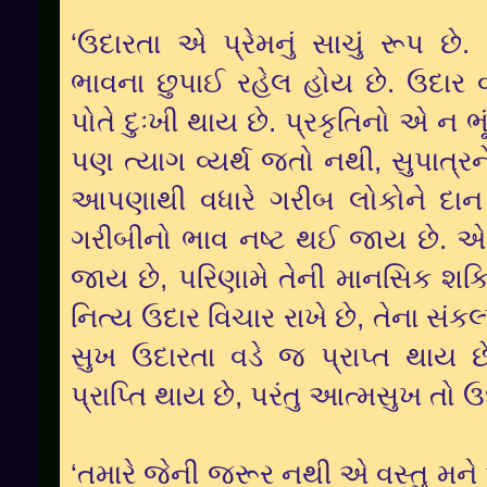
‘ઉદારતા એ પ્રેમનું સાચું રૂપ છે. પ
ભાવના છુપાઈ રહેલ હોય છે. ઉદાર વ
પોતે દુઃખી થાય છે. પ્રકૃતિનો એ ન 
પણ ત્યાગ વ્યર્થ જતો નથી, સુપાત્રને 
આપણાથી વધારે ગરીબ લોકોને દ
ગરીબીનો ભાવ નષ્ટ થઈ જાય છે. એન
જાય છે, પરિણામે તેની માનસિક શક્ત
નિત્ય ઉદાર વિચાર રાખે છે, તેના સંક
સુખ ઉદારતા વડે જ પ્રાપ્ત થાય છ
પ્રાપ્તિ થાય છે, પરંતુ આત્મસુખ તો
‘તમારે જેની જરૂર નથી એ વસ્તુ મને