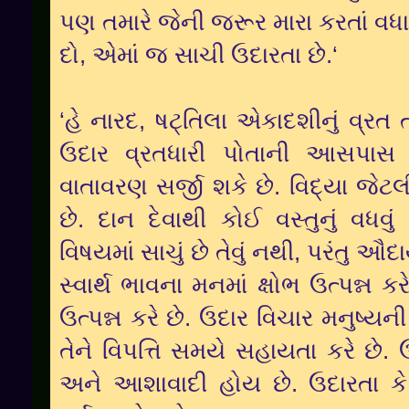
પણ તમારે જેની જરૂર મારા કરતાં વધા
દો, એમાં જ સાચી ઉદારતા છે.‘
‘હે નારદ, ષટ્તિલા એકાદશીનું વ્રત 
ઉદાર વ્રતધારી પોતાની આસપાસ ઉત
વાતાવરણ સર્જી શકે છે. વિદ્યા જેટલ
છે. દાન દેવાથી કોઈ વસ્તુનું વધવું
વિષયમાં સાચું છે તેવું નથી, પરંતુ ઔદ
સ્વાર્થ ભાવના મનમાં ક્ષોભ ઉત્પન્ન
ઉત્પન્ન કરે છે. ઉદાર વિચાર મનુષ્યન
તેને વિપત્તિ સમયે સહાયતા કરે છે. ઉ
અને આશાવાદી હોય છે. ઉદારતા કે