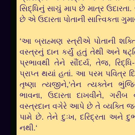
સિદ્ધિનું સાચું માપ છે માત્ર ઉદારત
છે એ ઉદારતા પોતાની સાત્ત્વિકતા ગુમાવ
‘આ બ્રાહ્મણ સ્ત્રીએ પોતાની શક્
વસ્ત્રનું દાન કર્યું હતું તેથી અને 
પ્રભાવથી તેને સૌંદર્ય, તેજ, રિદ્ધિ
પ્રાપ્ત થયાં હતાં. આ પરમ પવિત્ર દ
તૃષ્ણા ત્યજીને,‘તેન ત્યક્તેન ભું
ભાવના, ઉદારતા દાખવીને, ગરીબ વ
વસ્ત્રદાન વગેરે આપે છે તે વ્યક્તિ 
પામે છે. તેને દુઃખ, દરિદ્રતા અને દ
નથી.‘