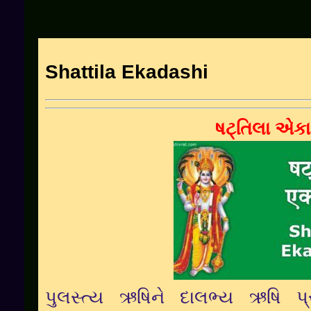
Shattila Ekadashi
ષટ્તિલા એક
પુલસ્ત્ય ઋષિને દાલભ્ય ઋષિ પ્રશ્