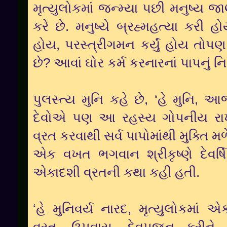
મૃત્યુલોકમાં જન્મ્યા પછી મનુષ્ય જ
કરે છે. મનુષ્યે બ્રહ્મહત્યા કરી હો
હોય, પરસ્ત્રીગમન કર્યું હોય તોપણ શુ
છે? આવાં ઘોર કર્મ કરનારનાં પાપનું ન
પુલસ્ત્ય મુનિ કહે છે, ‘હે મુનિ, આજ
દેવોએ પણ આ રહસ્ય ગોપનીય રાખ્યુ
વ્રત કરવાથી સર્વ પાપોમાંથી મુક્તિ મળે
એક વખત ભગવાન શ્રીકૃષ્ણે દેવર્ષ
એકાદશી વ્રતની કથા કહી હતી.
‘હે મુનિવર્ય નારદ, મૃત્યુલોકમાં એ