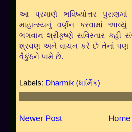
આ પ્રમાણે ભવિષ્યોત્તર પુરાણમા
માહાત્મ્યનું વર્ણન કરવામાં આવ્યું
ભગવાન શ્રીકૃષ્ણે સવિસ્તાર કહી સં
શ્રવણ અને વાચન કરે છે તેનાં પણ સ
વૈકુંઠને પામે છે.
Labels:
Dharmik (ધાર્મિક)
Newer Post
Home