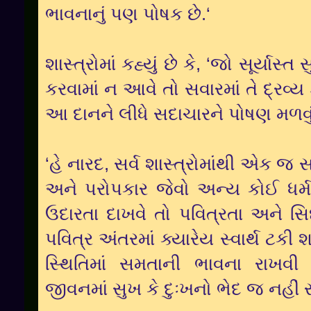
ભાવનાનું પણ પોષક છે.‘
શાસ્ત્રોમાં કહ્યું છે કે, ‘જો સૂર્યાસ્ત
કરવામાં ન આવે તો સવારમાં તે દ્રવ્ય કો
આ દાનને લીધે સદાચારને પોષણ મળવ
‘હે નારદ, સર્વ શાસ્ત્રોમાંથી એક જ 
અને પરોપકાર જેવો અન્ય કોઈ ધર્મ
ઉદારતા દાખવે તો પવિત્રતા અને સ
પવિત્ર અંતરમાં ક્યારેય સ્વાર્થ ટકી
સ્થિતિમાં સમતાની ભાવના રાખવી 
જીવનમાં સુખ કે દુઃખનો ભેદ જ નહીં ર