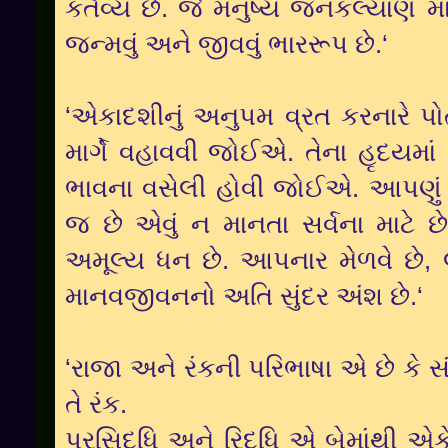
કર્તવ્ય છે. જે મનુષ્ય જનકલ્યાણ મ
જન્મવું અને જીવવું ભારરૂપ છે.‘
‘એકાદશીનું અનુપમ વ્રત કરનારે પ
માર્ગે વહાવવી જોઈએ. તેના હૃદયમાં
ભાવના વસેલી હોવી જોઈએ. આપણુ
જ છે એવું ન માનતા સર્વના માટે 
અમૂલ્ય ધન છે. આપનાર મેળવે છે, લ
માનવજીવનનો અતિ સુંદર અંશ છે.‘
‘રાજા અને રંકની પરિભાષા એ છે કે સ
તે રંક.
પ્રસિદ્ધિ અને રિદ્ધિ એ બેમાંથી એકે