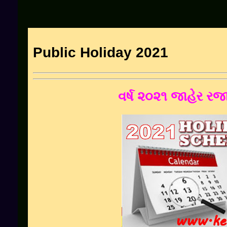
Public Holiday 2021
વર્ષ ૨૦૨૧ જાહેર ર