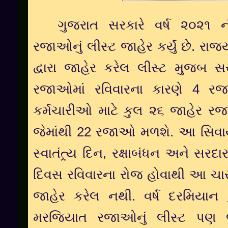
ગુજરાત સરકારે વર્ષ ૨૦૨૧
રજાઓનું લીસ્ટ જાહેર કર્યું છે
.
રાજ્
દ્વારા જાહેર કરેલ લીસ્ટ મુજબ સ
રજાઓમાં રવિવારના કારણે
4
ર
કર્મચારીઓ માટે કુલ ૨૬ જાહેર રજ
જેમાંથી
22
રજાઓ મળશે. આ સિવાય
સ્વાતંત્ર્ય દિન, રક્ષાબંધન અને સ
દિવસ રવિવારના રોજ હોવાથી આ ચાર
જાહેર કરેલ નથી. વર્ષ દરમિયાન
મરજિયાત રજાઓનું લીસ્ટ પણ જાહ