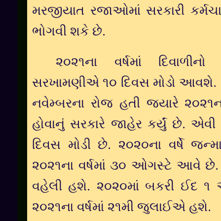
મરજીયાત રજાઓમાં સરકારી કર્મચા
ભોગવી શકે છે.
૨૦૨૧ના વર્ષમાં દિવાળીનો
સરખામણીએ ૧૦ દિવસ મોડો આવશે. ૨૦
નવેમ્બરના રોજ હતી જ્યારે ૨૦૨૧ના 
હોવાનું સરકારે જાહેર કર્યું છે. એ
દિવસ મોડી છે. ૨૦૨૦ના વર્ષે જન્મ
૨૦૨૧ના વર્ષમાં ૩૦ ઓગસ્ટે આવે છે
વહેલી હશે. ૨૦૨૦માં બકરી ઈદ ૧
૨૦૨૧ના વર્ષમાં ૨૧મી જુલાઈએ હશે.