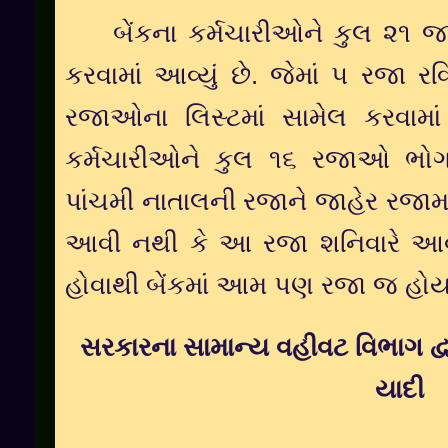
બેંકના કર્મચારીઓને કુલ ૨૧ જ
કરવામાં આવ્યું છે. જેમાં ૫ રજા ર
રજાઓના લિસ્ટમાં સામેલ કરવામા
કર્મચારીઓને કુલ ૧૬ રજાઓ ભોગવ
પાંચમી નાતાલની રજાને જાહેર રજામા
આવી નથી કે આ રજા શનિવારે આવે
હોવાથી બેંકમાં આમ પણ રજા જ હોય 
સરકારના સામાન્ય વહીવટ વિભાગ દ
યાદી