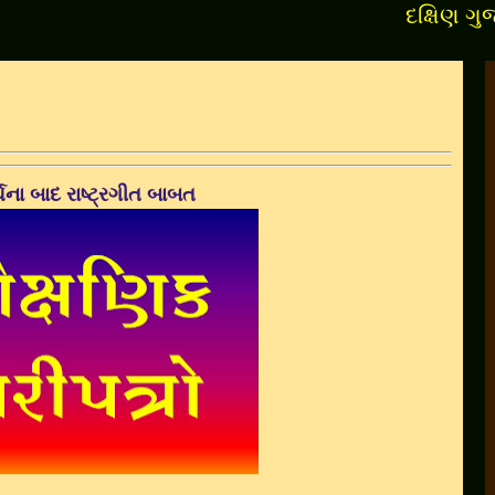
દક્ષિણ ગુજરાતના
ર્થના બાદ રાષ્ટ્રગીત બાબત