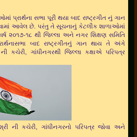
ં પ્રાર્થના સભા પૂરી થયા બાદ રાષ્ટ્રગીત નું ગાન
ાં આવેલ છે. પરંતુ તે સૂચનાનું કેટલીક શાળાઓમાં
 વર્ષ ૨૦૧૭-૧૮ થી જિલ્લા અને નગર શિક્ષણ સમિતિ
ર્થનાસભા બાદ રાષ્ટ્રગીતનું ગાન થાય તે અંગે
 ની કચેરી, ગાંધીનગરથી જિલ્લા કક્ષાએ પરિપત્ર
્રી ની કચેરી, ગાંધીનગર
નો પરિપત્ર જોવા અને
.