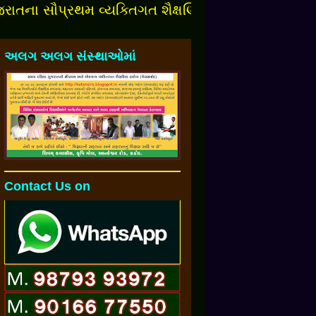
 સૌપ્રથમ વ્યક્તિગત શૈક્ષણિક બ્લોગમાં આપનુંં સ્વાગત છ
અલગ અલગ સંસ્થાઓમાં
Contact Us on