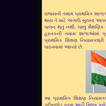
રાજ્યની તમામ પ્રાથમિક શાળાઓમા
થાય તે માટે અગાઉ સુચના આપવામ
પાલન થતું નથી. ચાલુ શૈક્ષણિક
હસ્તકની તમામ શાળાઓમાં પ્રા
પ્રાથમિક શિક્ષણ નિયામકશ્રી
પાઠવવામાં આવ્યો છે.
આ
પ્રાથમિક શિક્ષણ નિયામકશ
ડાઉનલોડ કરવા
અહી ક્લિક કરો