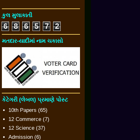
કુલ મુલાકાતી
6
8
6
5
7
2
મતદાર-યાદીમાં નામ ચકાસો
કેટેગરી (લેબલ) પ્રમાણે પોસ્ટ
10th Papers
(65)
12 Commerce
(7)
12 Science
(37)
Admission
(6)