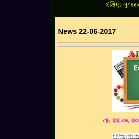
દક્ષિણ ગુજરાતના સૌપ્ર
News 22-06-2017
તા: ૨૨
-૦૬-૨