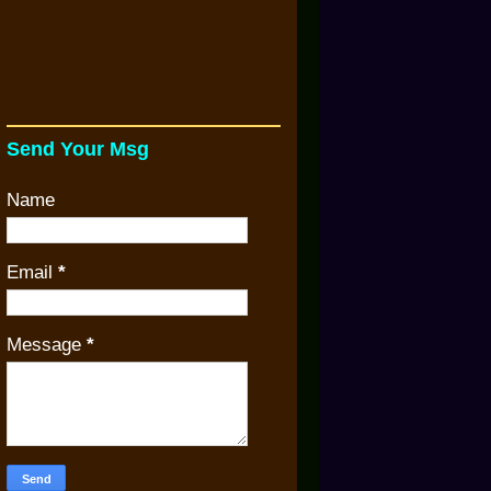
Send Your Msg
Name
Email
*
Message
*