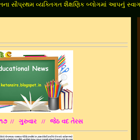
થમ વ્યક્તિગત શૈક્ષણિક બ્લોગમાં આપનુંં સ્વાગત છે.
૦૧૭
// ગુરુવાર
//
જેઠ વદ તેરસ