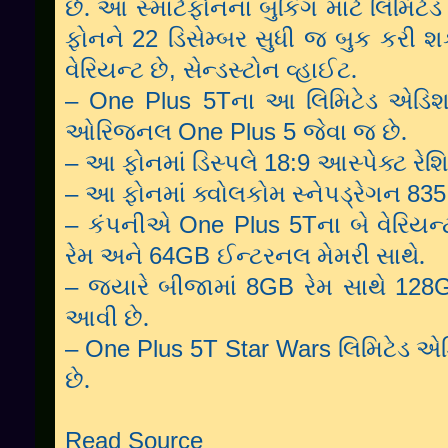
.
છે
આ
સ્માર્ટફોનના
બુકિંગ
માટે
લિમિટેડ
22
ફોનને
ડિસેમ્બર
સુધી
જ
બુક
કરી
શ
.
,
વેરિયન્ટ
છે
સેન્ડસ્ટોન
વ્હાઈટ
– One Plus 5T
ના
આ
લિમિટેડ
એડિ
.
One Plus 5
ઓરિજનલ
જેવા
જ
છે
–
18:9
આ
ફોનમાં
ડિસ્પલે
આસ્પેક્ટ
રેશ
–
83
આ
ફોનમાં
ક્વોલકોમ
સ્નેપડ્રેગન
–
One Plus 5T
કંપનીએ
ના
બે
વેરિયન્
.
64GB
રેમ
અને
ઈન્ટરનલ
મેમરી
સાથે
–
8GB
128
જ્યારે
બીજામાં
રેમ
સાથે
.
આવી
છે
– One Plus 5T Star Wars
લિમિટેડ
એડ
.
છે
Read Source