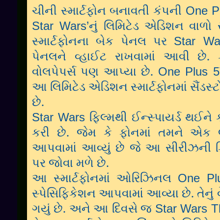
One P
ચીની
સ્માર્ટફોન
બનાવતી
કંપની
Star Wars’
નું
લિમિટેડ
એડિશન
વાળો
Star Wa
સ્માર્ટફોનના
બેક
પેનલ
પર
.
પેનલને
વ્હાઈટ
રાખવામાં
આવી
છે
.
One Plus 
વોલપેપર્સ
પણ
આપ્યા
છે
આ
લિમિટેડ
એડિશન
સ્માર્ટફોનમાં
સૈંડસ્
.
છે
Star Wars
ફિલ્મથી
ઈન્સ્પાયર્ડ
થઈને
.
કરી
છે
જેમ
કે
ફોનમાં
તમને
એક
આપવામાં
આવ્યું
છે
જે
આ
સીરીઝની
.
પર
જોવા
મળે
છે
One P
આ
સ્માર્ટફોનમાં
ઓરિઝિનલ
.
સ્પેસિફિકેશન
આપવામાં
આવ્યા
છે
તેનું
.
Star Wars T
ગયું
છે
અને
આ
દિવસે
જ