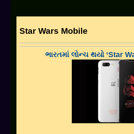
Star Wars Mobile
ભારતમાં
લોન્ચ
થયો
‘Star W