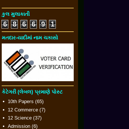
કુલ મુલાકાતી
6
8
6
6
9
1
મતદાર-યાદીમાં નામ ચકાસો
કેટેગરી (લેબલ) પ્રમાણે પોસ્ટ
10th Papers
(65)
12 Commerce
(7)
12 Science
(37)
Admission
(6)