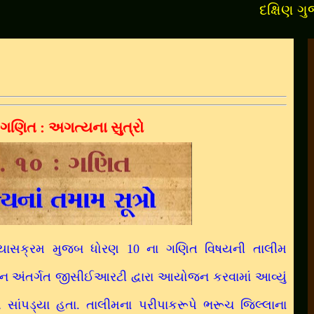
દક્ષિણ ગુજરાતના
 ગણિત : અગત્યના સુત્રો
ાસક્રમ મુજબ ધોરણ 10 ના ગણિત વિષયની તાલીમ
યાન અંતર્ગત જીસીઈઆરટી દ્વારા આયોજન કરવામાં આવ્યું
તમ સાંપડ્યા હતા. તાલીમના પરીપાકરૂપે ભરૂચ જિલ્લાના