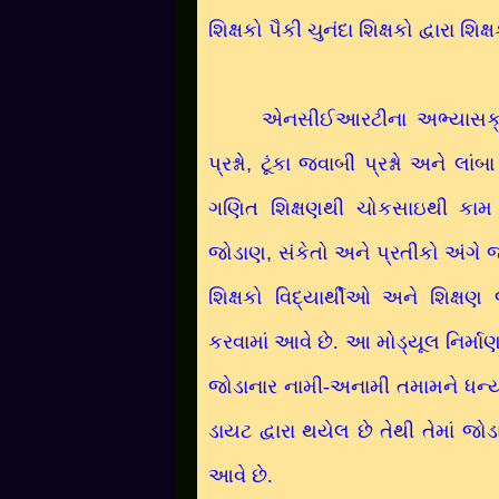
શિક્ષકો પૈકી ચુનંદા શિક્ષકો દ્વારા શિ
એનસીઈઆરટીના અભ્યાસક્રમ
પ્રશ્નો
,
ટૂંકા જવાબી પ્રશ્નો અને લાંબ
ગણિત શિક્ષણથી ચોકસાઇથી કામ 
જોડાણ
,
સંકેતો અને પ્રતીકો અંગે 
શિક્ષકો વિદ્યાર્થીઓ અને શિક્ષ
કરવામાં આવે છે. આ મોડ્યૂલ નિર્મા
જોડાનાર નામી-અનામી તમામને ધન્યવ
ડાયટ દ્વારા થયેલ છે તેથી તેમાં 
આવે છે.