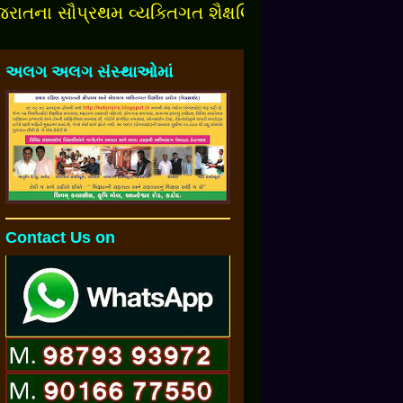
 સૌપ્રથમ વ્યક્તિગત શૈક્ષણિક બ્લોગમાં આપનુંં સ્વાગત છ
અલગ અલગ સંસ્થાઓમાં
Contact Us on