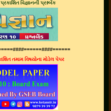
રા પ્રકાશિત વિજ્ઞાનની પ્રશ્નબેંક
=====
####
======
####
======
પ્રકાશિત તમામ વિષયોના મોડેલ પેપર