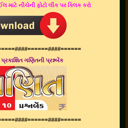
લ માટે નીચેની ફોટો લીંક પર ક્લિક કરો
=====
####
======
####
======
ારા પ્રકાશિત ગણિતની પ્રશ્નબેંક
=====
####
======
####
======