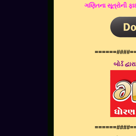
ગણિતના સૂત્રોની ફાઈ
======####=
બોર્ડ દ્વ
======####=