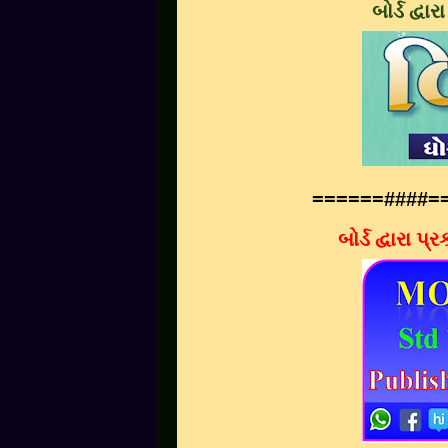
બોર્ડ દ્વા
======####=
બોર્ડ દ્વારા 