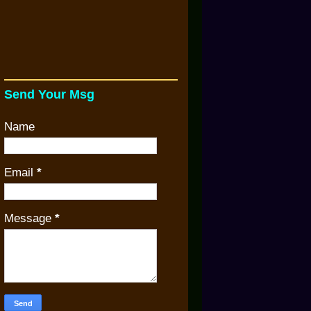
Send Your Msg
Name
Email
*
Message
*