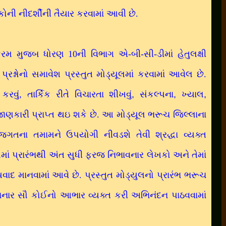
ક્ષકોની નીદર્શીની તૈયાર કરવામાં આવી છે.
 મુજબ ધોરણ 10ની વિભાગ એ-બી-સી-ડીમાં હેતુલક્ષી
ા પ્રશ્નોનો સમાવેશ પ્રસ્તુત મોડ્યૂલમાં કરવામાં આવેલ છે.
કરવું
,
તાર્કિક રીતે વિચારતા શીખવું
,
સંકલ્પના
,
ખ્યાલ
,
જાણકારી પ્રાપ્ત થઇ શકે છે. આ મોડ્યૂલ ભરૂચ જિલ્લાના
ણ જગતના તમામને ઉપયોગી નીવડશે તેવી શ્રદ્ધા વ્યક્ત
ણમાં પ્રારંભથી અંત સુધી ફરજ નિભાવનાર લેખકો અને તેમાં
ાદ માનવામાં આવે છે. પ્રસ્તુત મોડ્યુલનો પ્રારંભ ભરૂચ
જોડાનાર સૌ કોઈનો આભાર વ્યક્ત કરી અભિનંદન પાઠવવામાં