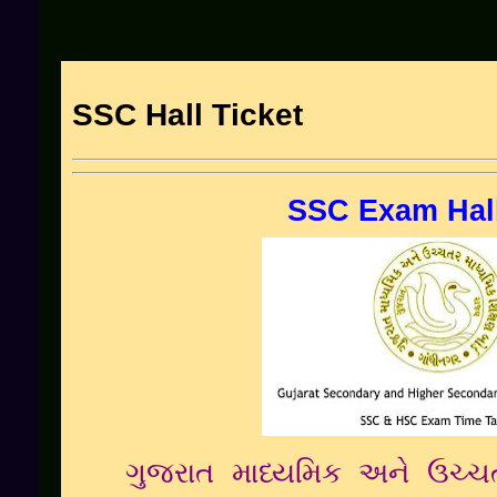
SSC Hall Ticket
SSC Exam Hall
ગુજરાત માધ્યમિક અને ઉચ્ચતર