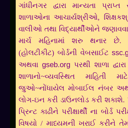
ગાંધીનગર દ્વારા માન્યતા પ્રાપ્
શાળાઓના આચાર્યશ્રીઓ, શિક્ષકશ્
વાલીઓ તથા વિદ્યાર્થીઓને જણાવવાનું
માર્ચ મહિનામાં શરુ થનાર છે. પર
(હોલટીકીટ) બોર્ડની વેબસાઈટ
ssc.
અથવા
gseb.org
પરથી શાળા દ્વારા
શાળાનો~વ્યવસ્થિત માહિતી મ
જુઓ~નોંધાયેલ મોબાઈલ નંબર અથવ
લોગ-ઇન કરી ડાઉનલોડ કરી શકાશે. પ
પ્રિન્ટ કાઢીને પરીક્ષાર્થી ના બોર્ડ
વિષયો / માધ્યમની ખરાઈ કરીને તેમાં 