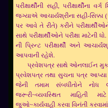
પરીક્ષાર્થીની સહી, પરીક્ષાર્થીના વ
જગ્યાએ આચાર્યશ્રીના સહી-સિક્કા (
પર આવે તે રીતે) કરીને પરીક્ષાર્થી
સાથે પરીક્ષાર્થીઓને પરીક્ષા માટેની ધ
ની પ્રિન્ટ પરીક્ષાર્થી અને આચાર્
આપવાની રહેશે.
પ્રવેશપત્ર સાથે ઓનલાઈન મુક
પ્રવેશપત્ર તથા સુચના પત્ર આપ્યા
જેની તમામ સંબધીતોને નોધ લે
જરૂરી~વ્યવસ્થિત માહિતી મા
જુઓ~કાર્યવાહી કરવા વિનંતી કરવામાં 