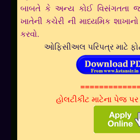
બાબતે કે અન્ય કોઈ વિસંગતતા જણ
ખાતેની કચેરી ની માધ્યમિક શાખાનો
કરવો.
ઓફિસીઅલ પરિપત્ર માટે ફોટ
============
હોલટીકીટ માટેના પેજ પર 