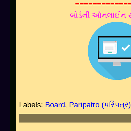
============
બોર્ડની ઓનલાઈન સ
Labels:
Board
,
Paripatro (પરિપત્ર)