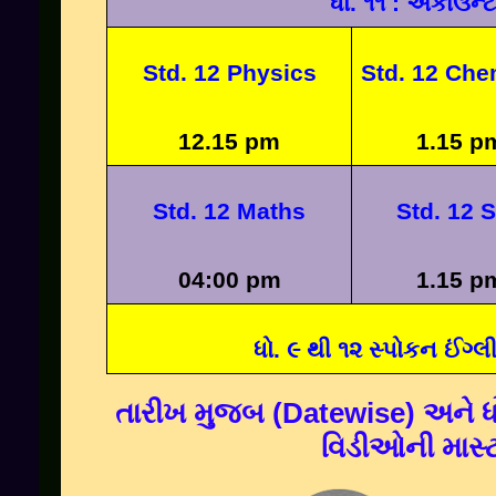
ધો. ૧૧ : અકાઉન્ટ 
Std. 12
Physics
Std. 12
Che
12.15 pm
1.15 p
Std. 12
Maths
Std. 12
S
04:00 pm
1.15 p
ધો. ૯ થી ૧૨ સ્પોકન ઈંગ્લ
તારીખ મુજબ
(Datewise)
અને 
વિડીઓની માસ્