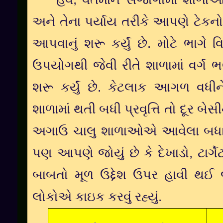
અને
તેના
પર્યાય
તરીકે
આપણે
ટેકન
આપવાનું
શરૂ
કર્યું
છે
.
મોટે
ભાગે
વ
ઉપયોગથી
જેવી
રીતે
શાળામાં
વર્ગ
ભ
શરૂ
કર્યું
છે
.
કેટલાક
આગળ
વધીન
શાળામાં
થતી
બધી
પ્રવૃત્તિ
તો
દૂર
બેસી
અગાઉ
ચાલુ
શાળાઓએ
આવેલા
બધ
પણ
આપણે
જોયું
છે
કે
દેખાડો
,
ટાર્ગે
બાબતો
મૂળ
ઉદ્દેશ
ઉપર
હાવી
થઈ
લોકોએ
કાઇક
કરવું
રહ્યું
.