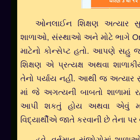
ઓનલાઈન
શિક્ષણ
અત્યાર
સ
શાળાઓ
,
સંસ્થાઓ
અને
મોટે
ભાગે
On
માટેનો
કોન્સેપ્ટ
હતો
.
આપણે
સહુ
જ
શિક્ષણ
એ
પ્રત્યક્ષ
અથવા
શાળાકી
તેનો
પર્યાય
નહીં
.
આથી
જ
અત્યાર
માં
જે
અગત્યની
બાબતો
શાળામાં
ર
આપી
શકતું
હોય
અથવા
એવું
મ
વિદ્યાર્થીએ
જાતે
કરવાની
છે
તેના
પર
હવે
,
વર્તમાન
સંજોગોમાં
શાળાઓ