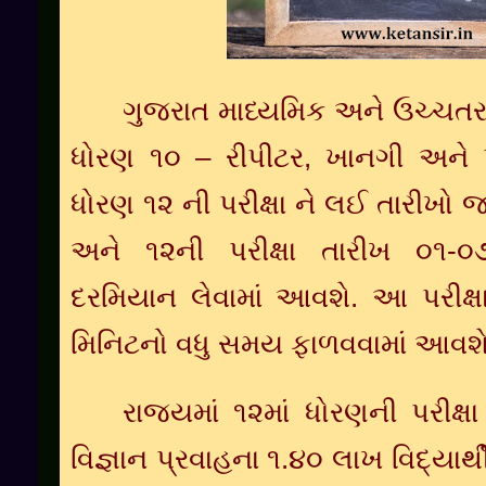
ગુજરાત માધ્યમિક અને ઉચ્ચતર મા
ધોરણ ૧૦ – રીપીટર, ખાનગી અને પ
ધોરણ ૧૨ ની પરીક્ષા ને લઈ તારીખો જ
અને ૧૨ની પરીક્ષા તારીખ ૦૧-
દરમિયાન લેવામાં આવશે. આ પરીક્ષાઓ
મિનિટનો વધુ સમય ફાળવવામાં આવશે
રાજ્યમાં ૧૨માં ધોરણની પરીક્ષ
વિજ્ઞાન પ્રવાહના ૧.૪૦ લાખ વિદ્યાર