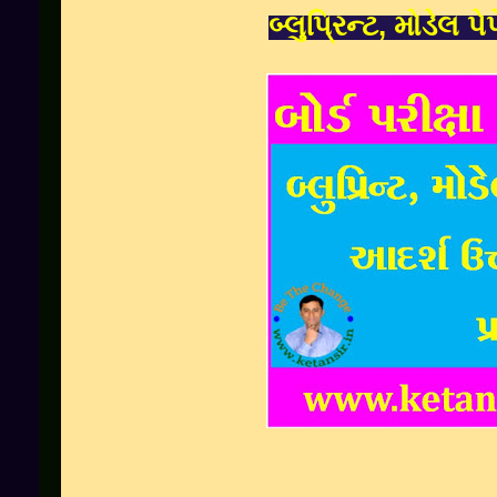
બ્લુપ્રિન્ટ, મોડેલ પ