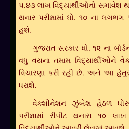
૫.૪૩ લાખ વિદ્યાર્થીઓનો સમાવેશ થા
થનાર પરીક્ષામાં ધો. ૧૦ ના લગભગ 
હશે.
ગુજરાત સરકાર ધો. ૧૨ ના બોર્ડન
વધુ વયના તમામ વિદ્યાર્થીઓને વ
વિચારણા કરી રહી છે. અને આ હેતુ
ધરાશે.
વેક્શીનેશન ઝુંબેશ હેઠળ 
પરીક્ષામાં રીપીટ થનારા ૧૦ લા
વિદ્યાર્થીઓને આવરી લેવામાં આવશે.