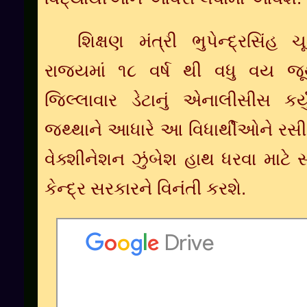
શિક્ષણ મંત્રી ભુપેન્દ્રસિંહ 
રાજ્યમાં ૧૮ વર્ષ થી વધુ વય જૂ
જિલ્લાવાર ડેટાનું એનાલીસીસ કર્
જથ્થાને આધારે આ વિધાર્થીઓને રસી
વેક્શીનેશન ઝુંબેશ હાથ ધરવા માટ
કેન્દ્ર સરકારને વિનંતી કરશે.