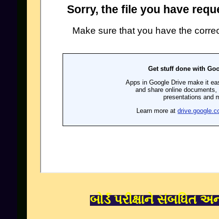
બોર્ડ પરીક્ષાને સંબધિત 