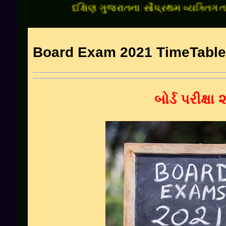
દક્ષિણ ગુજરાતના સૌપ્રથમ વ્યક્તિગત શૈક્ષણ
Board Exam 2021 TimeTable
બોર્ડ પરીક્ષા