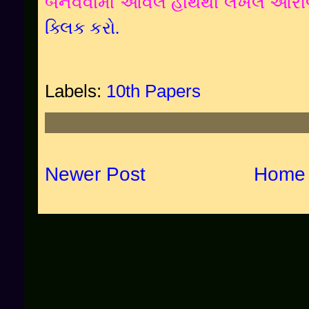
બનવવામાં આવેલ હાથથી લખેલ ઓરી
ક્લિક કરો.
Labels:
10th Papers
Newer Post
Home