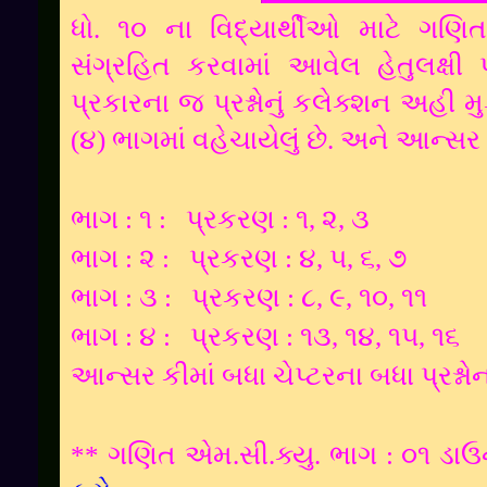
ધો. ૧૦ ના વિદ્યાર્થીઓ માટે ગણિત
સંગ્રહિત કરવામાં આવેલ હેતુલક્ષી પ
પ્રકારના જ પ્રશ્નોનું કલેક્શન અહી મુ
(૪) ભાગમાં વહેચાયેલું છે. અને આન્સ
ભાગ : ૧ :
પ્રકરણ : ૧, ૨, ૩
ભાગ : ૨ :
પ્રકરણ : ૪, ૫, ૬, ૭
ભાગ : ૩ :
પ્રકરણ : ૮, ૯, ૧૦, ૧૧
ભાગ : ૪ :
પ્રકરણ : ૧૩, ૧૪, ૧૫, ૧૬
આન્સર કીમાં બધા ચેપ્ટરના બધા પ્રશ્નો
** ગણિત એમ.સી.ક્યુ. ભાગ : ૦૧ ડા