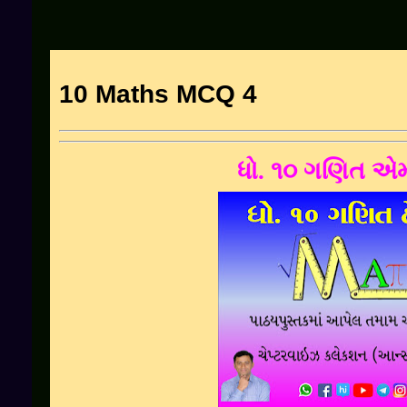
10 Maths MCQ 4
ધો. ૧૦ ગણિત એમ