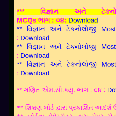
***
વિજ્ઞાન
અને
ટેકન
MCQs
ભાગ
:
૦૪
:
Download
**
વિજ્ઞાન અને ટેકનોલોજી M
:
Download
**
વિજ્ઞાન અને ટેકનોલોજી M
:
Download
** વિજ્ઞાન અને ટેકનોલોજી M
:
Download
** ગણિત એમ.સી.ક્યુ. ભાગ : ૦૪ :
Do
** શિક્ષણ બોર્ડ દ્વારા પ્રકાશિત આદર્શ 