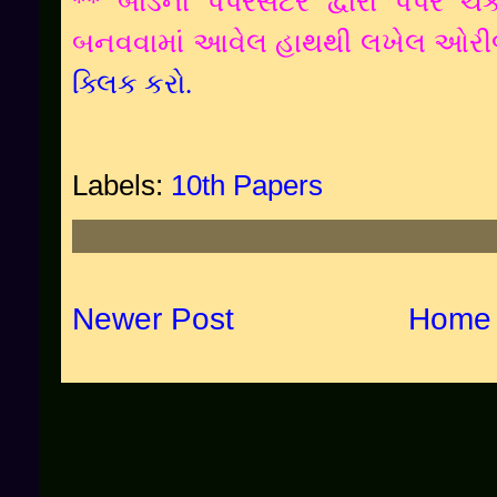
** બોર્ડના પેપેરસેટર દ્વારા પેપર 
બનવવામાં આવેલ હાથથી લખેલ ઓરી
ક્લિક કરો.
Labels:
10th Papers
Newer Post
Home