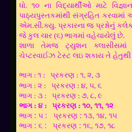
ધો. ૧૦ ના વિદ્યાર્થીઓ માટે વિજ્
પાઠ્યપુસ્તકમાંથી સંગ્રહિત કરવામાં આવ
એમ.સી.ક્યુ. પ્રકારના જ પ્રશ્નોનું કલે
જે કુલ ચાર (૬) ભાગમાં વહેચાયેલું છે.
શાળા તેમજ ટ્યુશન ક્લાસીસમાં 
ચેપ્ટરવાઈઝ ટેસ્ટ લઇ શકાય તે હેતુ
ભાગ : ૧ :
પ્રકરણ : ૧, ૨, ૩
ભાગ : ૨ :
પ્રકરણ : ૪, ૫, ૬
ભાગ : ૩ :
પ્રકરણ : ૭, ૮, ૯
ભાગ : ૪ :
પ્રકરણ :
૧૦, ૧૧, ૧૨
ભાગ : ૫ :
પ્રકરણ :
૧૩, ૧૪, ૧૫
ભાગ : ૬ :
પ્રકરણ : ૧૬, ૧૭, ૧૮