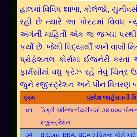
હાલમાં વિવિધ શાળા, કોલેજો, યુનીવર્
રહી છે ત્યારે આ પોસ્ટમાં વિવધ ન્
અંગેની માહિતી એક જ જગ્યા પરથી 
કર્યો છે. જેથી વિદ્યાર્થી અને વાલી મ
પ્રોફેશનલ કોર્સમાં ઈજનેરી કરતાં આ 
ફાર્મસીમાં વધુ ક્રેઝ રહે તેવું ચિત્ર 
જુને રજીસ્ટ્રેશન અને પીન વિતરણ બ
ક્રમ
પ્રવેશ જાહેરાતની વ
૦૧
ડિગ્રી એન્જિનીયરીંગમાં ૩૪,૦૦૦ પીનની
રજીસ્ટ્રેશન
૦૨
B.Com, BBA, BCA
સહિતના કોર્સ માટે