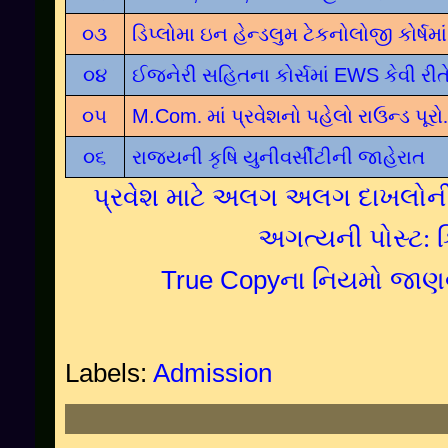
૦૩
ડિપ્લોમા ઇન હેન્ડલુમ ટેકનોલોજી કોર્ષમા
૦૪
ઈજનેરી સહિતના કોર્સમાં
EWS
કેવી રીત
૦૫
M.Com
. માં પ્રવેશનો પહેલો રાઉન્ડ પૂ
૦૬
રાજ્યની કૃષિ યુનીવર્સીટીની જાહેરાત
પ્રવેશ માટે અલગ અલગ દાખલોની 
અગત્યની પોસ્ટ:
True Copy
ના નિયમો જાણ
Labels:
Admission